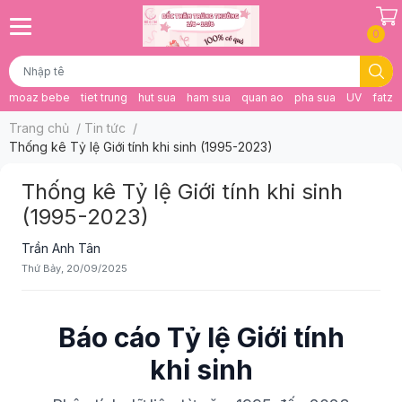
0
moaz bebe
tiet trung
hut sua
ham sua
quan ao
pha sua
UV
fatz 
Trang chủ
/
Tin tức
/
Thống kê Tỷ lệ Giới tính khi sinh (1995-2023)
Thống kê Tỷ lệ Giới tính khi sinh
(1995-2023)
Trần Anh Tân
Thứ Bảy, 20/09/2025
Báo cáo Tỷ lệ Giới tính
khi sinh