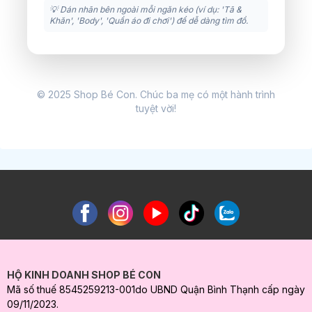
💡 Dán nhãn bên ngoài mỗi ngăn kéo (ví dụ: 'Tã &
Khăn', 'Body', 'Quần áo đi chơi') để dễ dàng tìm đồ.
© 2025 Shop Bé Con. Chúc ba mẹ có một hành trình
tuyệt vời!
HỘ KINH DOANH SHOP BÉ CON
Mã số thuế 8545259213-001do UBND Quận Bình Thạnh cấp ngày
09/11/2023.