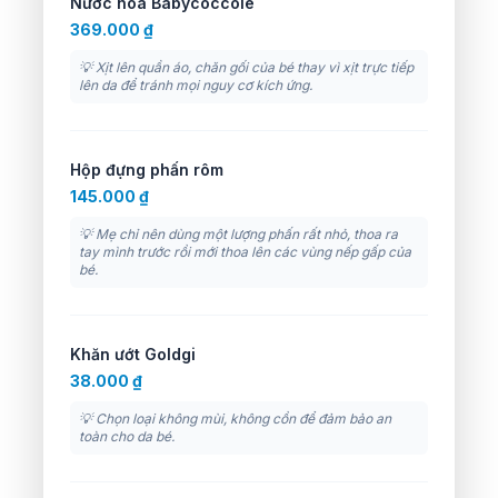
Nước hoa Babycoccole
369.000 ₫
💡 Xịt lên quần áo, chăn gối của bé thay vì xịt trực tiếp
lên da để tránh mọi nguy cơ kích ứng.
Hộp đựng phấn rôm
145.000 ₫
💡 Mẹ chỉ nên dùng một lượng phấn rất nhỏ, thoa ra
tay mình trước rồi mới thoa lên các vùng nếp gấp của
bé.
Khăn ướt Goldgi
38.000 ₫
💡 Chọn loại không mùi, không cồn để đảm bảo an
toàn cho da bé.