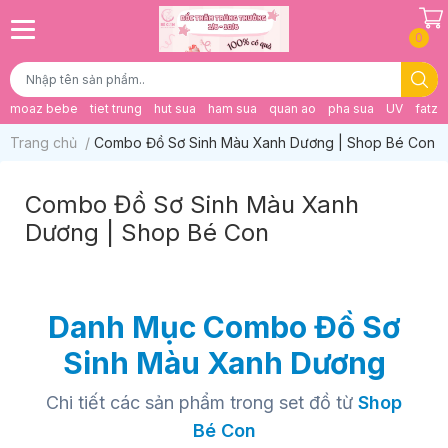
0
moaz bebe
tiet trung
hut sua
ham sua
quan ao
pha sua
UV
fatz 
Trang chủ
/
Combo Đồ Sơ Sinh Màu Xanh Dương | Shop Bé Con
Combo Đồ Sơ Sinh Màu Xanh
Dương | Shop Bé Con
Danh Mục Combo Đồ Sơ
Sinh Màu Xanh Dương
Chi tiết các sản phẩm trong set đồ từ
Shop
Bé Con