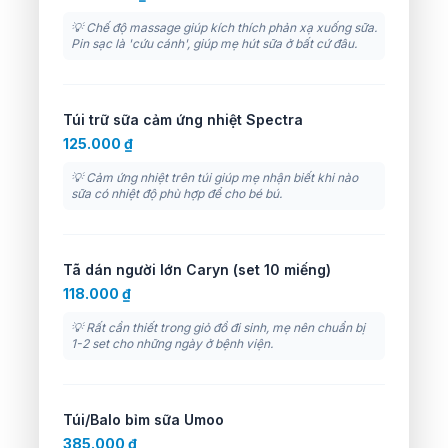
💡 Chế độ massage giúp kích thích phản xạ xuống sữa.
Pin sạc là 'cứu cánh', giúp mẹ hút sữa ở bất cứ đâu.
Túi trữ sữa cảm ứng nhiệt Spectra
125.000 ₫
💡 Cảm ứng nhiệt trên túi giúp mẹ nhận biết khi nào
sữa có nhiệt độ phù hợp để cho bé bú.
Tã dán người lớn Caryn (set 10 miếng)
118.000 ₫
💡 Rất cần thiết trong giỏ đồ đi sinh, mẹ nên chuẩn bị
1-2 set cho những ngày ở bệnh viện.
Túi/Balo bỉm sữa Umoo
385.000 ₫