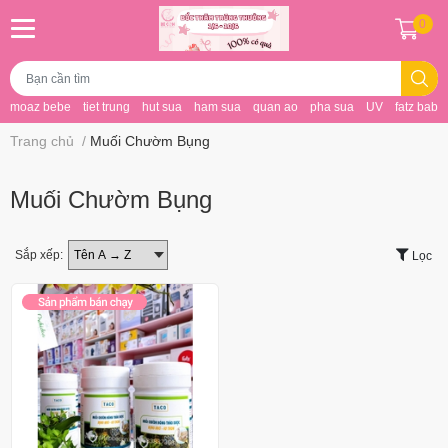
0
moaz bebe
tiet trung
hut sua
ham sua
quan ao
pha sua
UV
fatz baby
Trang chủ
/
Muối Chườm Bụng
Muối Chườm Bụng
Sắp xếp:
Lọc