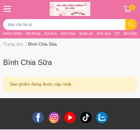
0
moaz bebe
tiet trung
hut sua
ham sua
quan ao
pha sua
UV
fatz baby
Trang chủ
/
Bình Chia Sữa
Bình Chia Sữa
Sản phẩm đang được cập nhật.