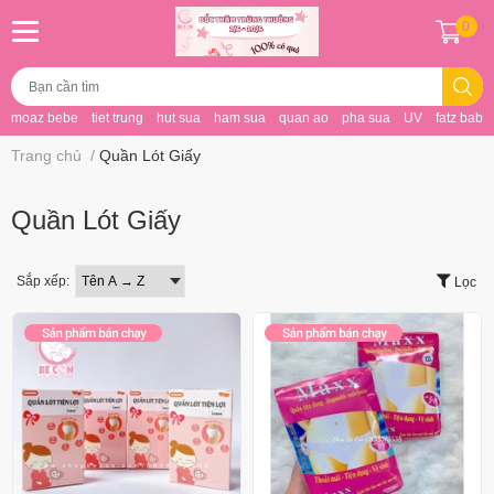
0
moaz bebe
tiet trung
hut sua
ham sua
quan ao
pha sua
UV
fatz baby
Trang chủ
/
Quần Lót Giấy
Quần Lót Giấy
Sắp xếp:
Lọc