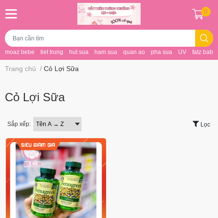
0
moaz bebe
tiet trung
hut sua
ham sua
quan ao
pha sua
UV
fatz baby
Trang chủ
/
Cỏ Lợi Sữa
Cỏ Lợi Sữa
Sắp xếp:
Lọc