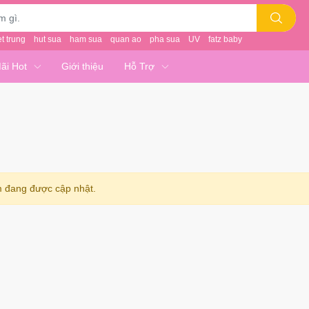
et trung
hut sua
ham sua
quan ao
pha sua
UV
fatz baby
ãi Hot
Giới thiệu
Hỗ Trợ
 đang được cập nhật.