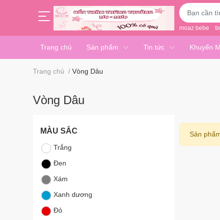
moaz bebe
ti
Trang chủ
Sản phẩm
Tin tức
Khuyến M
Trang chủ
/
Vòng Dâu
Vòng Dâu
MÀU SẮC
Sản phẩm
Trắng
Đen
Xám
Xanh dương
Đỏ