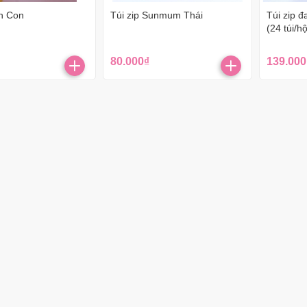
ún Con
Túi zip Sunmum Thái
Túi zip 
(24 túi/h
80.000₫
139.000