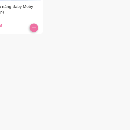
đa năng Baby Moby
ộp)
₫