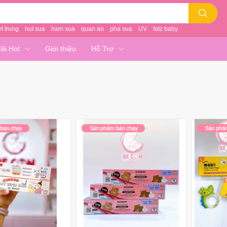
et trung
hut sua
ham sua
quan ao
pha sua
UV
fatz baby
ãi Hot
Giới thiệu
Hỗ Trợ