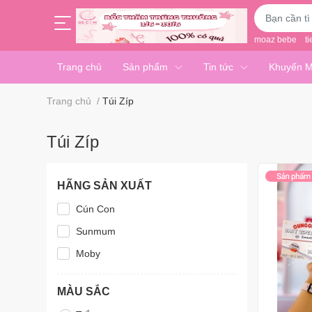
moaz bebe
ti
Trang chủ
Sản phẩm
Tin tức
Khuyến M
Trang chủ
/
Túi Zíp
Túi Zíp
HÃNG SẢN XUẤT
Cún Con
Sunmum
Moby
MÀU SẮC