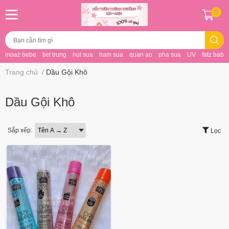
0
moaz bebe
tiet trung
hut sua
ham sua
quan ao
pha sua
UV
fatz baby
Trang chủ
/
Dầu Gội Khô
Dầu Gội Khô
Sắp xếp:
Lọc