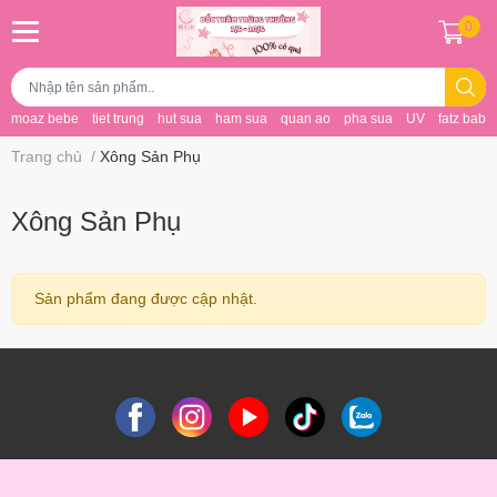
0
moaz bebe
tiet trung
hut sua
ham sua
quan ao
pha sua
UV
fatz baby
Trang chủ
/
Xông Sản Phụ
Xông Sản Phụ
Sản phẩm đang được cập nhật.