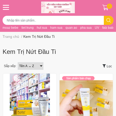
0
moaz bebe
tiet trung
hut sua
ham sua
quan ao
pha sua
UV
fatz baby
Trang chủ
/
Kem Trị Nứt Đầu Ti
Kem Trị Nứt Đầu Ti
Sắp xếp:
Lọc