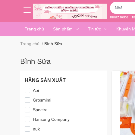
moaz bebe
ti
Trang chủ
Sản phẩm
Tin tức
Khuyến M
Trang chủ
/
Bình Sữa
Bình Sữa
HÃNG SẢN XUẤT
Aoi
Grosmimi
Spectra
Hansung Company
nuk