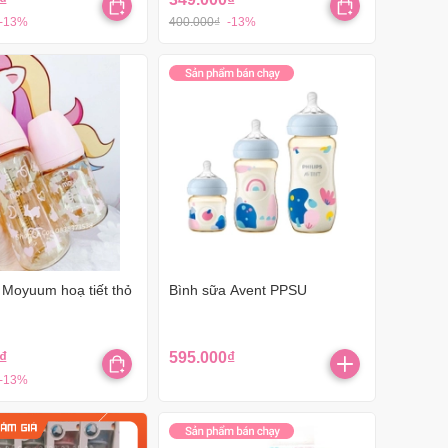
-13%
400.000₫
-13%
 Moyuum hoạ tiết thỏ
Bình sữa Avent PPSU
₫
595.000₫
-13%