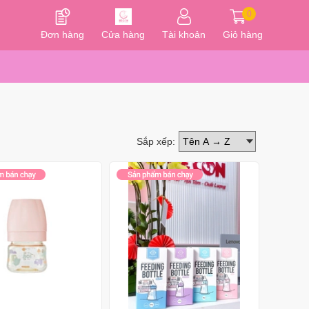
0
Đơn hàng
Cửa hàng
Tài khoản
Giỏ hàng
Sắp xếp: