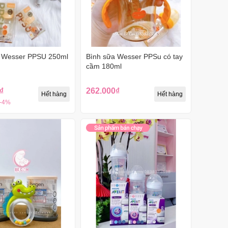
a Wesser PPSU 250ml
Bình sữa Wesser PPSu có tay
cầm 180ml
₫
262.000₫
Hết hàng
Hết hàng
-4%