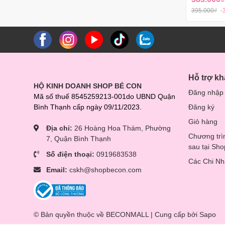
395.000₫
-
Hỗ trợ k
HỘ KINH DOANH SHOP BÉ CON
Đăng nhập
Mã số thuế 8545259213-001do UBND Quận
Bình Thạnh cấp ngày 09/11/2023.
Đăng ký
Giỏ hàng
Địa chỉ:
26 Hoàng Hoa Thám, Phường
Chương trì
7, Quận Bình Thạnh
sau tại Sh
Số điện thoại:
0919683538
Các Chi N
Email:
cskh@shopbecon.com
© Bản quyền thuộc về BECONMALL | Cung cấp bởi
Sapo