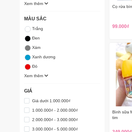
Xem thêm
Cọ rửa bì
MÀU SẮC
99.000₫
Trắng
Đen
Xám
Xanh dương
Đỏ
Xem thêm
GIÁ
Giá dưới 1.000.000₫
1.000.000₫ - 2.000.000₫
Bình sữa M
tim
2.000.000₫ - 3.000.000₫
3.000.000₫ - 5.000.000₫
349.000₫