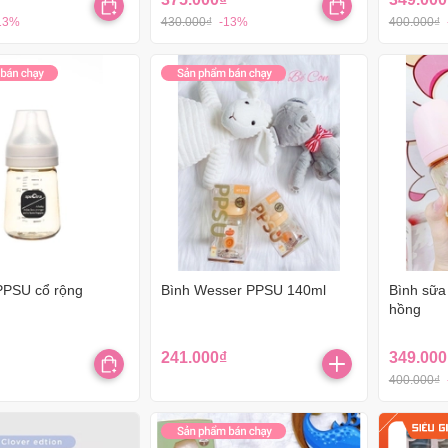
13%
430.000₫
-13%
400.000₫
PPSU cổ rộng
Bình Wesser PPSU 140ml
Bình sữa
hồng
241.000₫
349.000
400.000₫