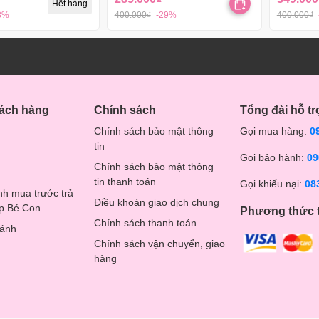
Hết hàng
3%
400.000₫
-29%
400.000₫
hách hàng
Chính sách
Tổng đài hỗ tr
Chính sách bảo mật thông
Gọi mua hàng:
0
tin
Gọi bảo hành:
09
Chính sách bảo mật thông
tin thanh toán
Gọi khiếu nại:
08
nh mua trước trả
Điều khoản giao dịch chung
op Bé Con
Phương thức 
Chính sách thanh toán
hánh
Chính sách vận chuyển, giao
hàng