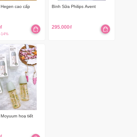
 Hegen cao cấp
Bình Sữa Philips Avent
₫
295.000₫
-14%
 Moyuum hoạ tiết
₫