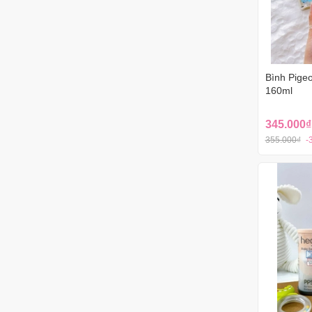
Bình Pigeon nội địa Nhật
160ml
345.000₫
355.000₫
-