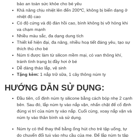
bảo an toàn sức khỏe cho bé yêu
Khả năng chịu nhiệt lên đến 200*C, không bị biến dạng ở
nhiệt độ cao
Có độ cứng và độ đàn hồi cao, bình không bị vỡ hỏng khi
va chạm mạnh
Nhiều màu sắc, đa dạng dung tích
Thiết kế hiện đại, đa năng, nhiều hoạ tiết đáng yêu, tạo sự
thích thú cho bé
Núm ti được làm từ silicon mềm mại, có van thông khí,
tránh tình trạng bị đầy hơi ở bé
Dễ dàng tháo lắp, vệ sinh
Tặng kèm:
1 nắp trữ sữa, 1 cây thông núm ty
HƯỚNG DẪN SỬ DỤNG:
Đầu tiên, cố định núm ty silicone bằng cách bóp nhẹ 2 cạnh
bên. Sau đó, lắp núm ty vào nắp vặn, nhấn chặt để cố định
đúng vị trí của núm ty vào nắp. Cuối cùng, xoay nắp vặn và
núm ty vào thân bình và sử dụng.
Núm ty có thể thay thế bằng ống hút cho trẻ tập uống, tự
do chuyển đổi tuỳ vào nhu cầu của mẹ. Để lắp núm ty tập