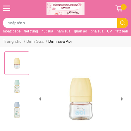
0
moaz bebe
tiet trung
hut sua
ham sua
quan ao
pha sua
UV
fatz baby
Trang chủ
/
Bình Sữa
/
Bình sữa Aoi