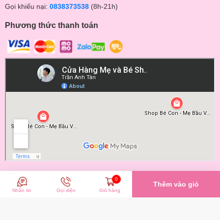
Gọi khiếu nại:
0838373538
(8h-21h)
Phương thức thanh toán
© Bản quyền thuộc về BECONMALL | Cung cấp bởi
Sapo
0
Thêm vào giỏ
Nhắn tin
Gọi điện
Giỏ hàng
So sánh