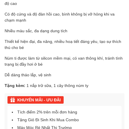
độ cao
Có độ cứng và độ đàn hồi cao, bình không bị vỡ hỏng khi va
chạm mạnh
Nhiều màu sắc, đa dạng dung tích
Thiết kế hiện đại, đa năng, nhiều hoạ tiết đáng yêu, tạo sự thích
thú cho bé
Núm ti được làm từ silicon mềm mại, có van thông khí, tránh tình
trạng bị đầy hơi ở bé
Dễ dàng tháo lắp, vệ sinh
Tặng kèm:
1 nắp trữ sữa, 1 cây thông núm ty
KHUYẾN MÃI - ƯU ĐÃI
Tích điểm 2% trên mỗi đơn hàng
Tặng Giỏ Đi Sinh Khi Mua Combo
Máy Móc Rẻ Nhất Thị Trường