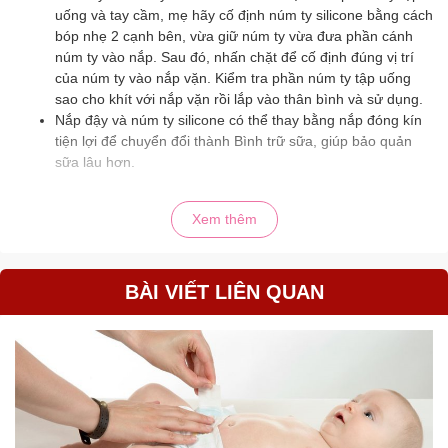
uống và tay cầm, mẹ hãy cố định núm ty silicone bằng cách
bóp nhẹ 2 cạnh bên, vừa giữ núm ty vừa đưa phần cánh
núm ty vào nắp. Sau đó, nhấn chặt để cố định đúng vị trí
của núm ty vào nắp vặn. Kiểm tra phần núm ty tập uống
sao cho khít với nắp vặn rồi lắp vào thân bình và sử dụng.
Nắp đậy và núm ty silicone có thể thay bằng nắp đóng kín
tiện lợi để chuyển đổi thành Bình trữ sữa, giúp bảo quản
sữa lâu hơn.
Trước mỗi lần sử dụng và trước khi sử dụng lần đầu tiên,
Xem thêm
mẹ hãy rửa kỹ từng bộ phận của núm ty và bình sữa trước
khi tiệt trùng. Nếu ngâm trong nước sôi, bình sữa ngâm từ
3-5 phút, núm ty và nắp ngâm 2-3 phút. Khi làm sạch bình
sữa, hãy sử dụng nước rửa chuyên dụng hoặc máy rửa
BÀI VIẾT LIÊN QUAN
bát. Không sử dụng chất khử trùng có chứa cồn.
Trong quá trình sử dụng, núm ty có thể bị xẹp hoặc bị
nghẽn do van thoát hoặc lỗ núm ty bị tắc, không thoát khí.
Mẹ hãy sử dụng cây thông núm ty để giải quyết vấn đề này
dễ dàng mà không làm rách núm ty.