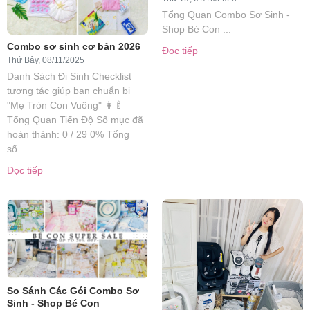
Tổng Quan Combo Sơ Sinh -
Shop Bé Con ...
Combo sơ sinh cơ bản 2026
Đọc tiếp
Thứ Bảy, 08/11/2025
Danh Sách Đi Sinh Checklist
tương tác giúp bạn chuẩn bị
"Mẹ Tròn Con Vuông" 👩‍🍼
Tổng Quan Tiến Độ Số mục đã
hoàn thành: 0 / 29 0% Tổng
số...
Đọc tiếp
So Sánh Các Gói Combo Sơ
Sinh - Shop Bé Con