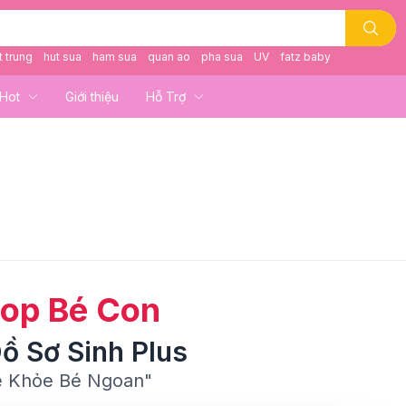
t trung
hut sua
ham sua
quan ao
pha sua
UV
fatz baby
Hot
Giới thiệu
Hỗ Trợ
op Bé Con
ồ Sơ Sinh Plus
 Khỏe Bé Ngoan"