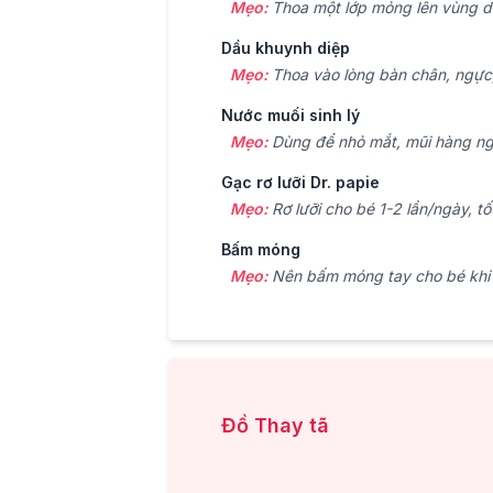
Mẹo:
Thoa một lớp mỏng lên vùng da
Dầu khuynh diệp
Mẹo:
Thoa vào lòng bàn chân, ngực, 
Nước muối sinh lý
Mẹo:
Dùng để nhỏ mắt, mũi hàng ngày
Gạc rơ lưỡi Dr. papie
Mẹo:
Rơ lưỡi cho bé 1-2 lần/ngày, tố
Bấm móng
Mẹo:
Nên bấm móng tay cho bé khi b
Đồ Thay tã