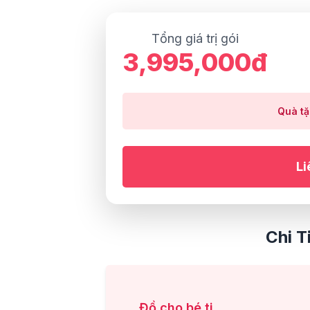
Tổng giá trị gói
3,995,000đ
Quà tặ
Li
Chi T
Đồ cho bé ti