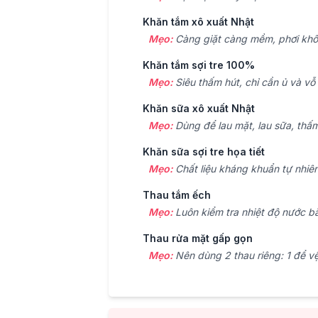
Khăn tắm xô xuất Nhật
Mẹo:
Càng giặt càng mềm, phơi khô
Khăn tắm sợi tre 100%
Mẹo:
Siêu thấm hút, chỉ cần ủ và vỗ
Khăn sữa xô xuất Nhật
Mẹo:
Dùng để lau mặt, lau sữa, thấ
Khăn sữa sợi tre họa tiết
Mẹo:
Chất liệu kháng khuẩn tự nhiên
Thau tắm ếch
Mẹo:
Luôn kiểm tra nhiệt độ nước bằ
Thau rửa mặt gấp gọn
Mẹo:
Nên dùng 2 thau riêng: 1 để vệ