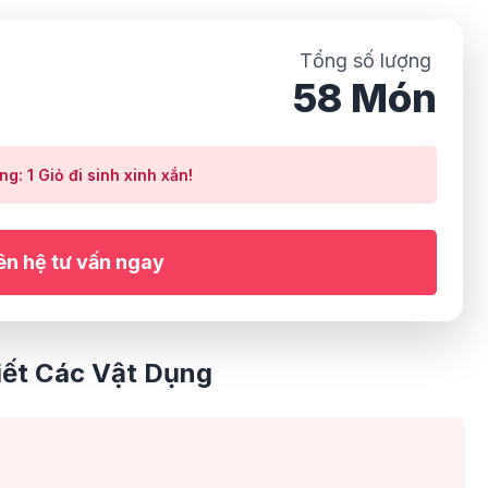
Tổng số lượng
58 Món
ng: 1 Giỏ đi sinh xinh xắn!
ên hệ tư vấn ngay
iết Các Vật Dụng