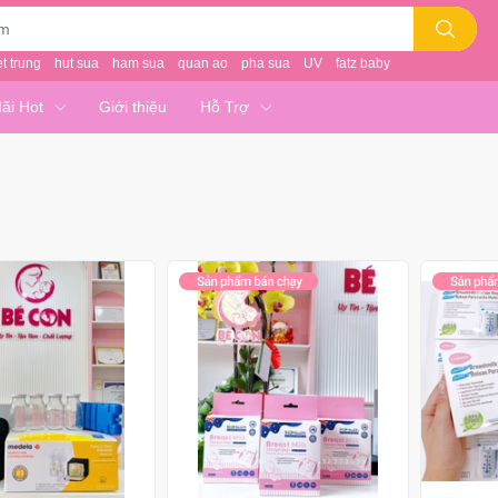
et trung
hut sua
ham sua
quan ao
pha sua
UV
fatz baby
ãi Hot
Giới thiệu
Hỗ Trợ