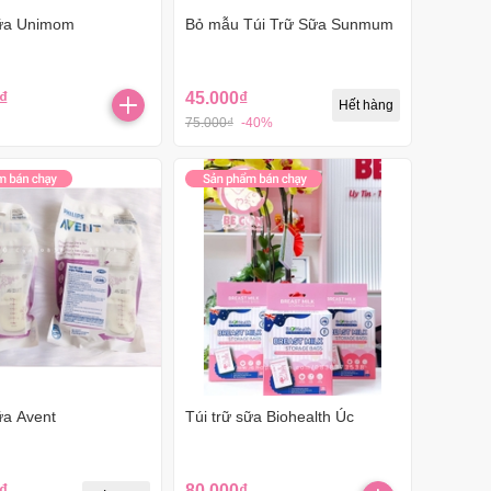
sữa Unimom
Bỏ mẫu Túi Trữ Sữa Sunmum
₫
45.000₫
Hết hàng
75.000₫
-40%
ữa Avent
Túi trữ sữa Biohealth Úc
₫
80.000₫