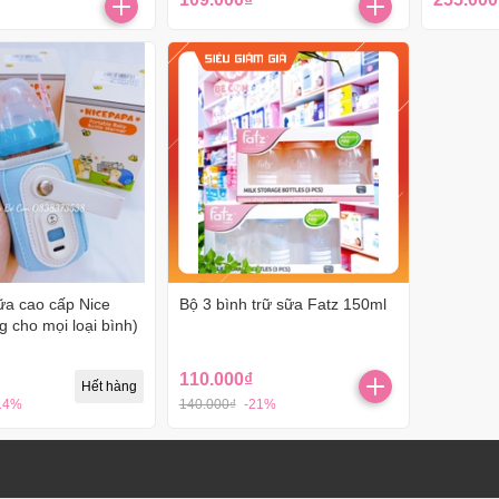
ữa cao cấp Nice
Bộ 3 bình trữ sữa Fatz 150ml
 cho mọi loại bình)
110.000₫
Hết hàng
14%
140.000₫
-21%