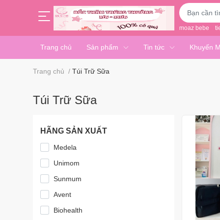
moaz bebe
ti
Trang chủ
Sản phẩm
Tin tức
Khuyến M
Trang chủ
/
Túi Trữ Sữa
Túi Trữ Sữa
HÃNG SẢN XUẤT
Medela
Unimom
Sunmum
Avent
Biohealth