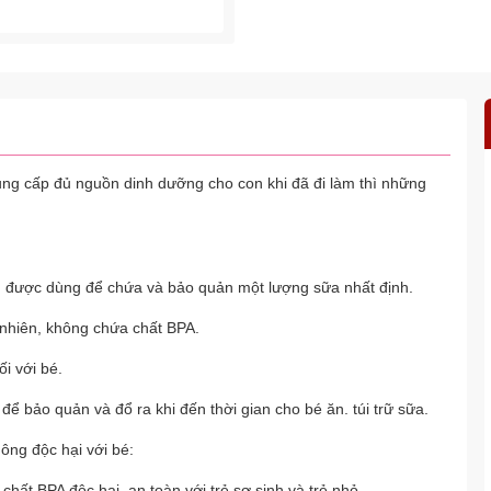
ung cấp đủ nguồn dinh dưỡng cho con khi đã đi làm thì những
ước, được dùng để chứa và bảo quản một lượng sữa nhất định.
 nhiên, không chứa chất BPA.
ối với bé.
 để bảo quản và đổ ra khi đến thời gian cho bé ăn. túi trữ sữa.
hông độc hại với bé:
hất BPA độc hại, an toàn với trẻ sơ sinh và trẻ nhỏ.