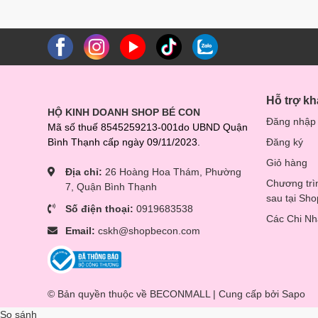
Hỗ trợ k
HỘ KINH DOANH SHOP BÉ CON
Đăng nhập
Mã số thuế 8545259213-001do UBND Quận
Bình Thạnh cấp ngày 09/11/2023.
Đăng ký
Giỏ hàng
Địa chỉ:
26 Hoàng Hoa Thám, Phường
Chương trì
7, Quận Bình Thạnh
sau tại Sh
Số điện thoại:
0919683538
Các Chi N
Email:
cskh@shopbecon.com
© Bản quyền thuộc về BECONMALL | Cung cấp bởi
Sapo
So sánh