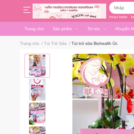
moaz bebe
ti
Trang chủ
Sản phẩm
Tin tức
Khuyến M
Trang chủ
/
Túi Trữ Sữa
/
Túi trữ sữa Biohealth Úc