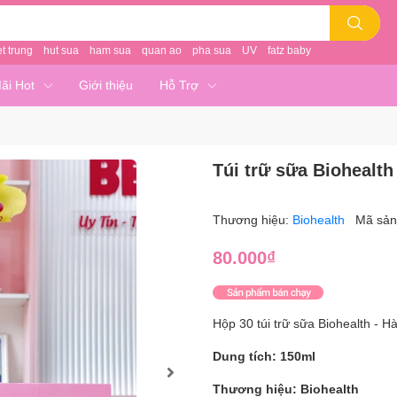
et trung
hut sua
ham sua
quan ao
pha sua
UV
fatz baby
ãi Hot
Giới thiệu
Hỗ Trợ
Túi trữ sữa Biohealth
Thương hiệu:
Biohealth
Mã sả
80.000₫
Hộp 30 túi trữ sữa Biohealth - 
Dung tích:
150ml
Thương hiệu: Biohealth