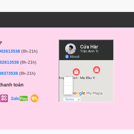
ợ
902613538
(8h-21h)
02613538
(8h-21h)
38373538
(8h-21h)
thanh toán