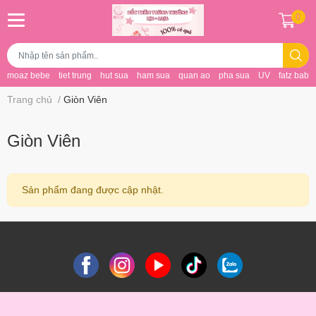
0
moaz bebe
tiet trung
hut sua
ham sua
quan ao
pha sua
UV
fatz baby
Trang chủ
/
Giòn Viên
Giòn Viên
Sản phẩm đang được cập nhật.