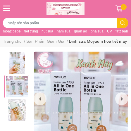
0
moaz bebe
tiet trung
hut sua
ham sua
quan ao
pha sua
UV
fatz baby
Trang chủ
/
Sản Phẩm Giảm Giá
/
Bình sữa Moyuum hoạ tiết mây