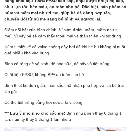
bằng chất liệu 100% PPSU cao cấp, chịu được nhiệt độ cao,
chịu lực tốt, bền màu, an toàn cho bé. Đặc biệt, sản phẩm có
núm vú mềm mại như ti mẹ, giúp bé dễ dàng hợp tác,
chuyển đổi từ bú mẹ sang bú bình và ngược lại.
Điểm nổi bật của bình chính là “núm ti siêu mềm, mềm như ti
mẹ”. Vì vậy bé sẽ cảm thấy thoải mái và thân thiện khi sử dụng.
Núm ti thiết kế có valve chống đầy hơi để khi bé bú không bị nuốt
quá nhiều khó vào bụng.
Bình cổ rộng dễ vệ sinh, dễ pha sữa, dễ sấy và tiệt trùng.
Chất liệu PPSU, không BPA an toàn cho bé.
Bình thiết kế đơn giản, màu sắc nhã nhặn phù hợp với cả bé trai
lẫn gái.
Có thể tiệt trùng bằng hơi nước, lò vi sóng.
*** Lưu ý nho nhỏ cho các mẹ:
Bình nhựa nên thay 6 tháng 1
lần, núm ty thay 3 tháng 1 lần nhé ạ