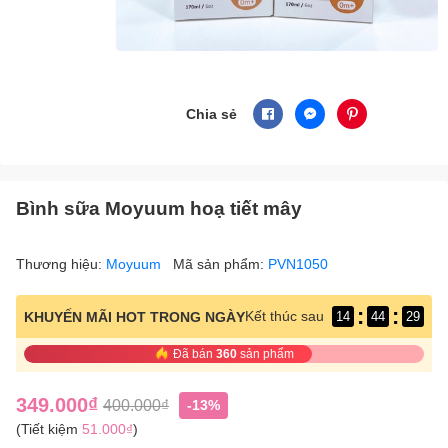
Chia sẻ
Bình sữa Moyuum hoạ tiết mây
Thương hiệu:
Moyuum
Mã sản phẩm:
PVN1050
:
:
Kết thúc sau
KHUYẾN MÃI HOT TRONG NGÀY
14
44
28
Đã bán
360
sản phẩm
349.000₫
400.000₫
-13%
(Tiết kiệm
51.000₫
)