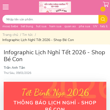
0
moaz bebe
tiet trung
hut sua
ham sua
quan ao
pha sua
UV
fatz b
Trang chủ
/
Tin tức
/
Infographic Lịch Nghỉ Tết 2026 - Shop Bé Con
Infographic Lịch Nghỉ Tết 2026 - Shop
Bé Con
Trần Anh Tân
202
Thứ Sáu, 09/01/2026
Tết Bính Ngọ 2026
THÔNG BÁO LỊCH NGHỈ - SHOP
BÉ CON