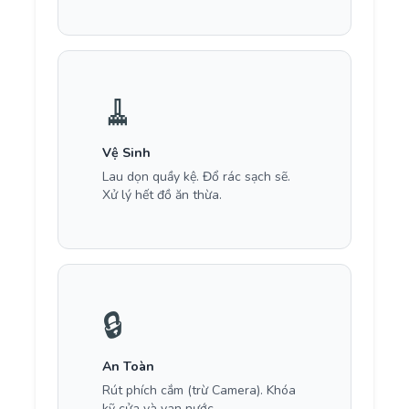
🧹
Vệ Sinh
Lau dọn quầy kệ. Đổ rác sạch sẽ.
Xử lý hết đồ ăn thừa.
🔒
An Toàn
Rút phích cắm (trừ Camera). Khóa
kỹ cửa và van nước.