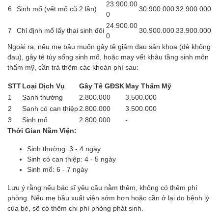
23.900.00
6
Sinh mổ (vết mổ cũ 2 lần)
30.900.000
32.900.000
0
24.900.00
7
Chỉ định mổ lấy thai sinh đôi
30.900.000
33.900.000
0
Ngoài ra, nếu mẹ bầu muốn gây tê giảm đau sản khoa (đẻ không
đau), gây tê tủy sống sinh mổ, hoặc may vết khâu tầng sinh môn
thẩm mỹ, cần trả thêm các khoản phí sau:
STT
Loại Dịch Vụ
Gây Tê GĐSK
May Thẩm Mỹ
1
Sanh thường
2.800.000
3.500.000
2
Sanh có can thiệp
2.800.000
3.500.000
3
Sinh mổ
2.800.000
-
Thời Gian Nằm Viện:
Sinh thường: 3 - 4 ngày
Sinh có can thiệp: 4 - 5 ngày
Sinh mổ: 6 - 7 ngày
Lưu ý rằng nếu bác sĩ yêu cầu nằm thêm, không có thêm phí
phòng. Nếu mẹ bầu xuất viện sớm hơn hoặc cần ở lại do bệnh lý
của bé, sẽ có thêm chi phí phòng phát sinh.