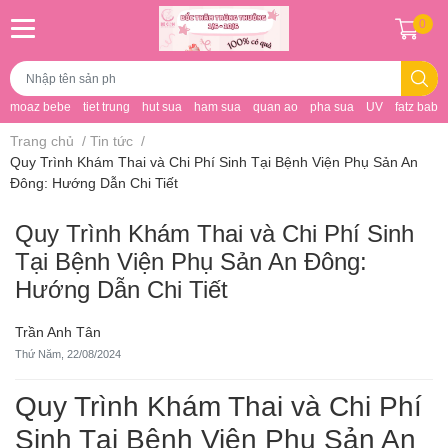
0
moaz bebe
tiet trung
hut sua
ham sua
quan ao
pha sua
UV
fatz baby
Trang chủ
/
Tin tức
/
Quy Trình Khám Thai và Chi Phí Sinh Tại Bệnh Viện Phụ Sản An
Đông: Hướng Dẫn Chi Tiết
Quy Trình Khám Thai và Chi Phí Sinh
Tại Bệnh Viện Phụ Sản An Đông:
Hướng Dẫn Chi Tiết
Trần Anh Tân
Thứ Năm, 22/08/2024
Quy Trình Khám Thai và Chi Phí
Sinh Tại Bệnh Viện Phụ Sản An