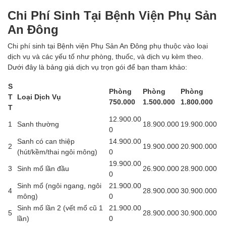
Chi Phí Sinh Tại Bệnh Viện Phụ Sản
An Đông
Chi phí sinh tại Bệnh viện Phụ Sản An Đông phụ thuộc vào loại
dịch vụ và các yếu tố như phòng, thuốc, và dịch vụ kèm theo.
Dưới đây là bảng giá dịch vụ trọn gói để bạn tham khảo:
S
Phòng
Phòng
Phòng
T
Loại Dịch Vụ
750.000
1.500.000
1.800.000
T
12.900.00
1
Sanh thường
18.900.000
19.900.000
0
Sanh có can thiệp
14.900.00
2
19.900.000
20.900.000
(hút/kềm/thai ngôi mông)
0
19.900.00
3
Sinh mổ lần đầu
26.900.000
28.900.000
0
Sinh mổ (ngôi ngang, ngôi
21.900.00
4
28.900.000
30.900.000
mông)
0
Sinh mổ lần 2 (vết mổ cũ 1
21.900.00
5
28.900.000
30.900.000
lần)
0