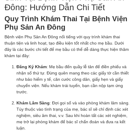
Đông: Hướng Dẫn Chi Tiết
Quy Trình Khám Thai Tại Bệnh Viện
Phụ Sản An Đông
Bệnh viện Phụ Sản An Đông nổi tiếng với quy trình khám thai
thuận tiện và linh hoạt, tạo điều kiện tốt nhất cho mẹ bầu. Dưới
đây là các bước chi tiết để mẹ bầu có thể dễ dàng thực hiện thăm
khám tại đây:
Đăng Ký Khám
: Mẹ bầu đến quầy lễ tân để điền phiếu và
nhận số thứ tự. Đừng quên mang theo các giấy tờ cần thiết
như bảo hiểm y tế, căn cước công dân, giấy hẹn và giấy
chuyển viện. Nếu khám trái tuyến, bạn cần nộp tạm ứng
trước.
Khám Lâm Sàng
: Đợi gọi số và vào phòng khám lâm sàng.
Tùy thuộc vào tình trạng của mẹ, bác sĩ sẽ chỉ định các xét
nghiệm, siêu âm thai, v.v. Sau khi hoàn tất các xét nghiệm,
mẹ trở lại phòng khám để bác sĩ chẩn đoán và đưa ra kết
luận.