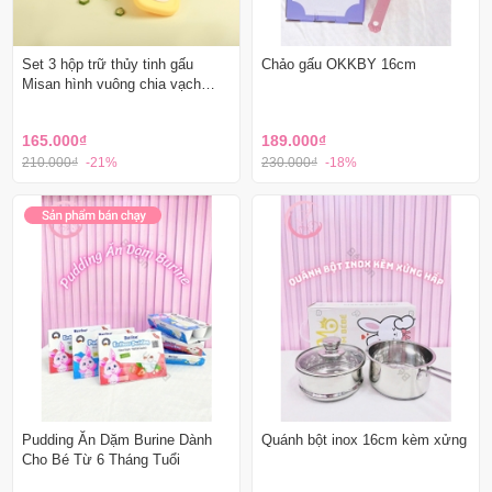
Set 3 hộp trữ thủy tinh gấu
Chảo gấu OKKBY 16cm
Misan hình vuông chia vạch
200ml
165.000₫
189.000₫
210.000₫
-21%
230.000₫
-18%
Pudding Ăn Dặm Burine Dành
Quánh bột inox 16cm kèm xửng
Cho Bé Từ 6 Tháng Tuổi