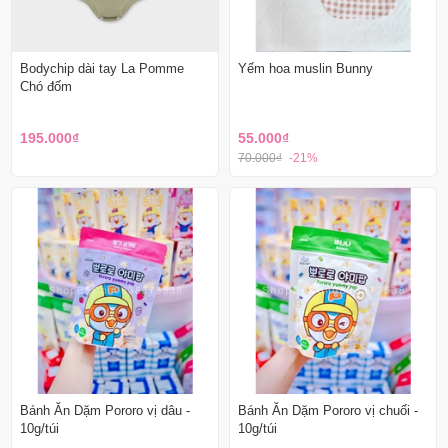
Bodychip dài tay La Pomme
Yếm hoa muslin Bunny
Chó đốm
195.000₫
55.000₫
70.000₫
-21%
Bánh Ăn Dặm Pororo vị dâu -
Bánh Ăn Dặm Pororo vị chuối -
10g/túi
10g/túi