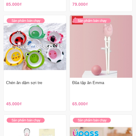
85.000₫
79.000₫
Chén ăn dặm sợi tre
Đũa tập ăn Emma
45.000₫
65.000₫