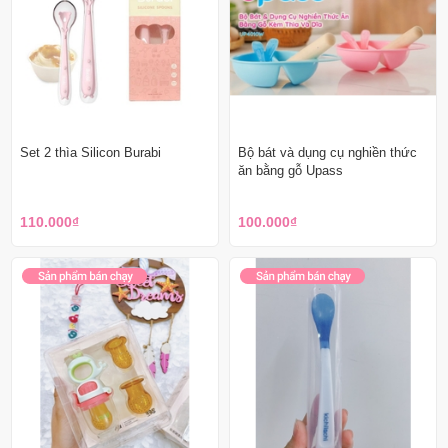
Set 2 thìa Silicon Burabi
Bộ bát và dụng cụ nghiền thức
ăn bằng gỗ Upass
110.000₫
100.000₫