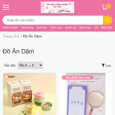
0
moaz bebe
tiet trung
hut sua
ham sua
quan ao
pha sua
UV
fatz baby
Trang chủ
/
Đồ Ăn Dặm
Đồ Ăn Dặm
Sắp xếp:
Lọc