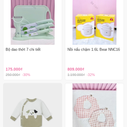
Bộ dao thớt 7 chi tiết
Nồi nấu chậm 1.6L Bear NNC16
175.000₫
809.000₫
250.000₫
-30%
1.190.000₫
-32%