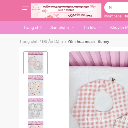
moaz bebe
ti
Trang chủ
Sản phẩm
Tin tức
Khuyến M
Trang chủ
/
Đồ Ăn Dặm
/
Yếm hoa muslin Bunny