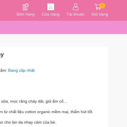
0
Đơn hàng
Cửa hàng
Tài khoản
Giỏ hàng
ny
hẩm:
Đang cập nhật
sữa, mọc răng chảy dãi, giữ ấm cổ...
 từ chất liệu cotton organic mềm mại, thấm hút tốt.
n cho làn da nhạy cảm của bé.