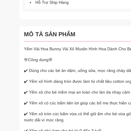
Hỗ Trợ Ship Hàng
MÔ TẢ SẢN PHẨM
Yếm Vải Hoa Bunny Vải Xô Muslin Hình Hoa Dành Cho Bé
🌸Công dụng🌸
✔️ Dùng cho các bé ăn dặm, uống sữa, mọc răng chảy dãi,
✔️ Yếm xô hình dáng tròn được làm từ chất liệu cotton or
✔️ Yếm xô cho bé mềm mại an toàn cho làn da nhạy cảm 
✔️ Yếm xô có cúc bấm tiện lợi giúp các bố mẹ thực hiện c
✔️ Yếm xô tròn cúc bấm vừa có thể giữ ấm cho bé vừa giữ
nước dãi vì mọc răng.
✔️ Yếm xô phù hợp cho bé từ 0 đến 3 tuổi.