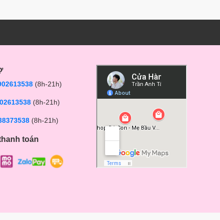
ợ
902613538
(8h-21h)
02613538
(8h-21h)
38373538
(8h-21h)
thanh toán