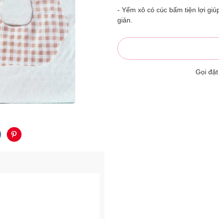
- Yếm xô có cúc bấm tiện lợi gi
giản.
Gọi đặ