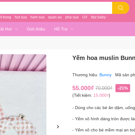
et trung
hut sua
ham sua
quan ao
pha sua
UV
fatz baby
ãi Hot
Giới thiệu
Hỗ Trợ
Yếm hoa muslin Bun
Thương hiệu:
Bunny
Mã sản p
55.000₫
70.000₫
-21%
(Tiết kiệm:
15.000₫
)
- Dùng cho các bé ăn dặm, uống 
- Yếm xô hình dáng tròn được làm
- Yếm xô cho bé mềm mại an toà