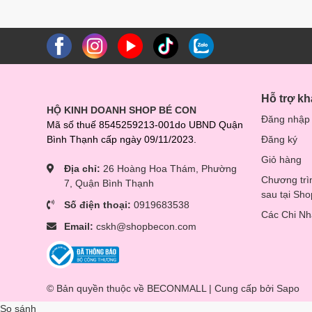
Hỗ trợ k
HỘ KINH DOANH SHOP BÉ CON
Đăng nhập
Mã số thuế 8545259213-001do UBND Quận
Bình Thạnh cấp ngày 09/11/2023.
Đăng ký
Giỏ hàng
Địa chỉ:
26 Hoàng Hoa Thám, Phường
Chương trì
7, Quận Bình Thạnh
sau tại Sh
Số điện thoại:
0919683538
Các Chi N
Email:
cskh@shopbecon.com
© Bản quyền thuộc về BECONMALL | Cung cấp bởi
Sapo
So sánh