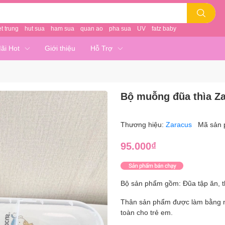
et trung
hut sua
ham sua
quan ao
pha sua
UV
fatz baby
ãi Hot
Giới thiệu
Hỗ Trợ
Bộ muỗng đũa thìa Z
Thương hiệu:
Zaracus
Mã sản
95.000₫
Bộ sản phẩm gồm: Đũa tập ăn, t
Thân sản phẩm được làm bằng nh
toàn cho trẻ em.