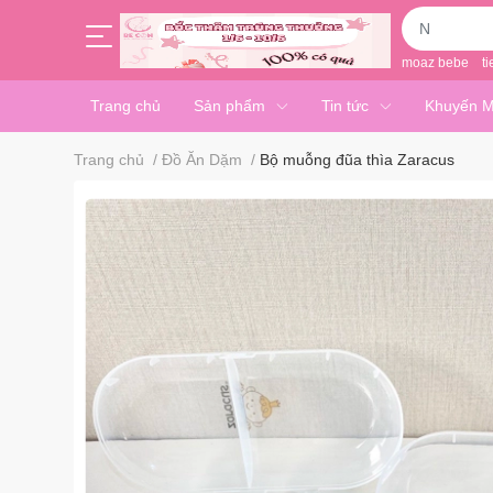
moaz bebe
ti
Trang chủ
Sản phẩm
Tin tức
Khuyến M
Trang chủ
/
Đồ Ăn Dặm
/
Bộ muỗng đũa thìa Zaracus