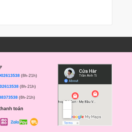
ợ
902613538
(8h-21h)
02613538
(8h-21h)
38373538
(8h-21h)
thanh toán