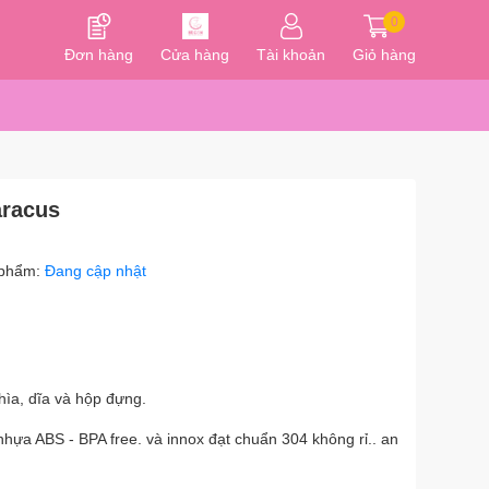
0
Đơn hàng
Cửa hàng
Tài khoản
Giỏ hàng
aracus
 phẩm:
Đang cập nhật
hìa, dĩa và hộp đựng.
ựa ABS - BPA free. và innox đạt chuẩn 304 không rỉ.. an