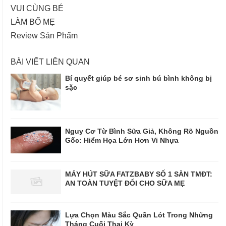
VUI CÙNG BÉ
LÀM BỐ MẸ
Review Sản Phẩm
BÀI VIẾT LIÊN QUAN
Bí quyết giúp bé sơ sinh bú bình không bị
sặc
Nguy Cơ Từ Bình Sữa Giả, Không Rõ Nguồn
Gốc: Hiểm Họa Lớn Hơn Vi Nhựa
MÁY HÚT SỮA FATZBABY SỐ 1 SÀN TMĐT:
AN TOÀN TUYỆT ĐỐI CHO SỮA MẸ
Lựa Chọn Màu Sắc Quần Lót Trong Những
Tháng Cuối Thai Kỳ