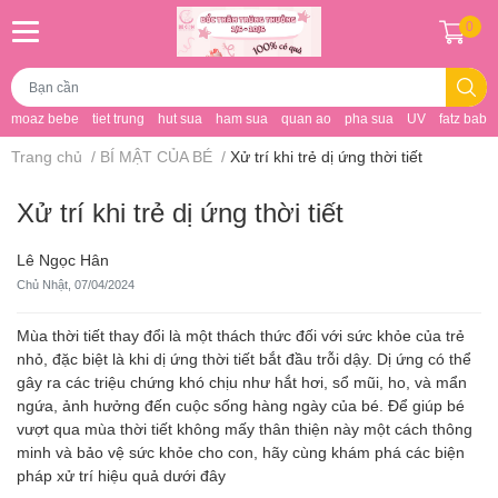
0
moaz bebe
tiet trung
hut sua
ham sua
quan ao
pha sua
UV
fatz baby
Trang chủ
/
BÍ MẬT CỦA BÉ
/
Xử trí khi trẻ dị ứng thời tiết
Xử trí khi trẻ dị ứng thời tiết
Lê Ngọc Hân
Chủ Nhật, 07/04/2024
Mùa thời tiết thay đổi là một thách thức đối với sức khỏe của trẻ
nhỏ, đặc biệt là khi dị ứng thời tiết bắt đầu trỗi dậy. Dị ứng có thể
gây ra các triệu chứng khó chịu như hắt hơi, sổ mũi, ho, và mẩn
ngứa, ảnh hưởng đến cuộc sống hàng ngày của bé. Để giúp bé
vượt qua mùa thời tiết không mấy thân thiện này một cách thông
minh và bảo vệ sức khỏe cho con, hãy cùng khám phá các biện
pháp xử trí hiệu quả dưới đây