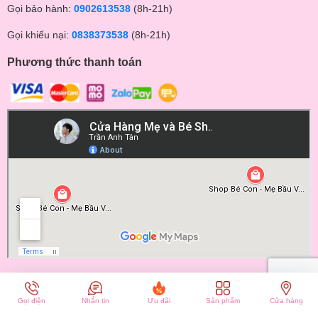
Gọi bảo hành:
0902613538
(8h-21h)
Gọi khiếu nại:
0838373538
(8h-21h)
Phương thức thanh toán
© Bản quyền thuộc về BECONMALL | Cung cấp bởi
Sapo
Gọi điện
Nhắn tin
Ưu đãi
Sản phẩm
Cửa hàng
So sánh