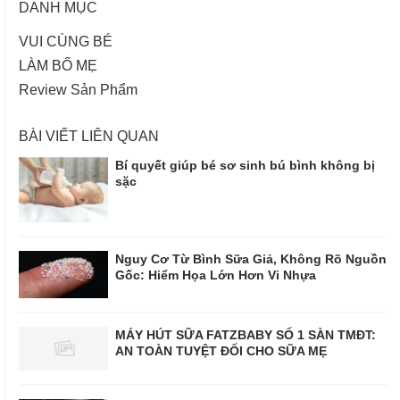
DANH MỤC
VUI CÙNG BÉ
LÀM BỐ MẸ
Review Sản Phẩm
BÀI VIẾT LIÊN QUAN
Bí quyết giúp bé sơ sinh bú bình không bị
sặc
Nguy Cơ Từ Bình Sữa Giả, Không Rõ Nguồn
Gốc: Hiểm Họa Lớn Hơn Vi Nhựa
MÁY HÚT SỮA FATZBABY SỐ 1 SÀN TMĐT:
AN TOÀN TUYỆT ĐỐI CHO SỮA MẸ