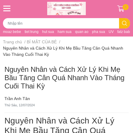
0
moaz bebe
tiet trung
hut sua
ham sua
quan ao
pha sua
UV
fatz baby
Trang chủ
/
BÍ MẬT CỦA BÉ
/
Nguyên Nhân và Cách Xử Lý Khi Mẹ Bầu Tăng Cân Quá Nhanh
Vào Tháng Cuối Thai Kỳ
Nguyên Nhân và Cách Xử Lý Khi Mẹ
Bầu Tăng Cân Quá Nhanh Vào Tháng
Cuối Thai Kỳ
Trần Anh Tân
Thứ Sáu, 12/07/2024
Nguyên Nhân và Cách Xử Lý
Khi Mẹ Bầu Tăng Cân Quá