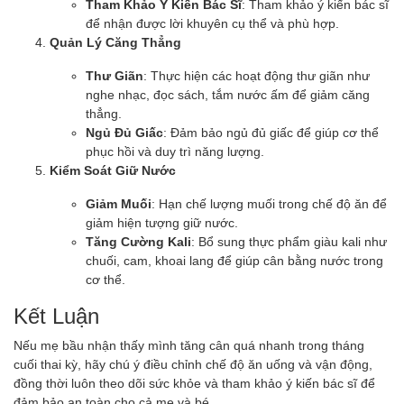
Tham Khảo Ý Kiến Bác Sĩ
: Tham khảo ý kiến bác sĩ
để nhận được lời khuyên cụ thể và phù hợp.
Quản Lý Căng Thẳng
Thư Giãn
: Thực hiện các hoạt động thư giãn như
nghe nhạc, đọc sách, tắm nước ấm để giảm căng
thẳng.
Ngủ Đủ Giấc
: Đảm bảo ngủ đủ giấc để giúp cơ thể
phục hồi và duy trì năng lượng.
Kiểm Soát Giữ Nước
Giảm Muối
: Hạn chế lượng muối trong chế độ ăn để
giảm hiện tượng giữ nước.
Tăng Cường Kali
: Bổ sung thực phẩm giàu kali như
chuối, cam, khoai lang để giúp cân bằng nước trong
cơ thể.
Kết Luận
Nếu mẹ bầu nhận thấy mình tăng cân quá nhanh trong tháng
cuối thai kỳ, hãy chú ý điều chỉnh chế độ ăn uống và vận động,
đồng thời luôn theo dõi sức khỏe và tham khảo ý kiến bác sĩ để
đảm bảo an toàn cho cả mẹ và bé.