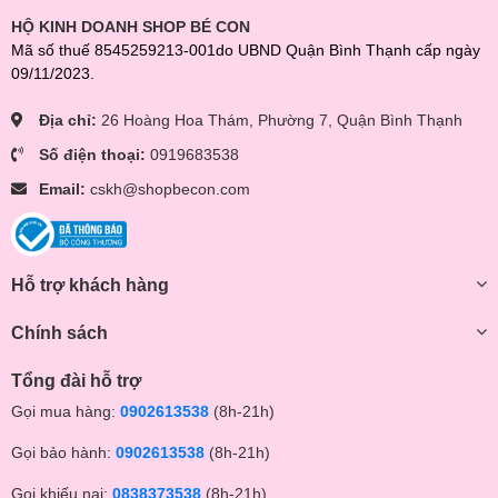
HỘ KINH DOANH SHOP BÉ CON
Mã số thuế 8545259213-001do UBND Quận Bình Thạnh cấp ngày
09/11/2023.
Địa chỉ:
26 Hoàng Hoa Thám, Phường 7, Quận Bình Thạnh
Số điện thoại:
0919683538
Email:
cskh@shopbecon.com
Hỗ trợ khách hàng
Chính sách
Tổng đài hỗ trợ
Gọi mua hàng:
0902613538
(8h-21h)
Gọi bảo hành:
0902613538
(8h-21h)
Gọi khiếu nại:
0838373538
(8h-21h)