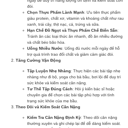
ngày để duy trì năng lượng ổn định và kiểm soát cơn
đói.
Chọn Thực Phẩm Lành Mạnh
: Ưu tiên thực phẩm
giàu protein, chất xơ, vitamin và khoáng chất như rau
xanh, trái cây, thịt nạc, cá, trứng và sữa.
Hạn Chế Đồ Ngọt và Thực Phẩm Chế Biến Sẵn
:
Tránh ăn các loại thức ăn nhanh, đồ ăn nhiều đường
và chất béo bão hòa.
Uống Nhiều Nước
: Uống đủ nước mỗi ngày để hỗ
trợ quá trình trao đổi chất và giảm cảm giác đói.
Tăng Cường Vận Động
Tập Luyện Nhẹ Nhàng
: Thực hiện các bài tập nhẹ
nhàng như đi bộ, yoga cho bà bầu, bơi lội để duy trì
sức khỏe và kiểm soát cân nặng.
Tư Thế Tập Đúng Cách
: Hỏi ý kiến bác sĩ hoặc
chuyên gia để chọn các bài tập phù hợp với tình
trạng sức khỏe của mẹ bầu.
Theo Dõi và Kiểm Soát Cân Nặng
Kiểm Tra Cân Nặng Định Kỳ
: Theo dõi cân nặng
thường xuyên và ghi chép lại để dễ dàng kiểm soát.