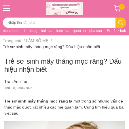
0
moaz bebe
tiet trung
hut sua
ham sua
quan ao
pha sua
UV
fatz baby
Trang chủ
/
LÀM BỐ MẸ
/
Trẻ sơ sinh mấy tháng mọc răng? Dấu hiệu nhận biết
Trẻ sơ sinh mấy tháng mọc răng? Dấu
hiệu nhận biết
Tran Anh Tan
Thứ Tư, 08/02/2023
Trẻ sơ sinh mấy tháng mọc răng
là một trong số những vấn đề
thắc mắc được rất nhiều các mẹ quan tâm. Cùng tìm hiểu qua bài
viết sau.