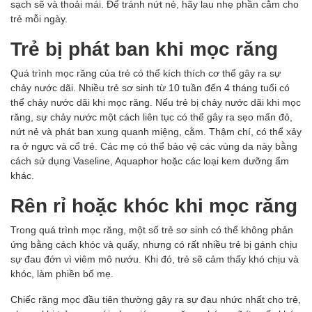
sạch sẽ và thoải mái. Để tránh nứt nẻ, hãy lau nhẹ phần cằm cho
trẻ mỗi ngày.
Trẻ bị phát ban khi mọc răng
Quá trình mọc răng của trẻ có thể kích thích cơ thể gây ra sự
chảy nước dãi. Nhiều trẻ sơ sinh từ 10 tuần đến 4 tháng tuổi có
thể chảy nước dãi khi mọc răng. Nếu trẻ bị chảy nước dãi khi mọc
răng, sự chảy nước một cách liên tục có thể gây ra sẹo mẩn đỏ,
nứt nẻ và phát ban xung quanh miệng, cằm. Thậm chí, có thể xảy
ra ở ngực và cổ trẻ. Các mẹ có thể bảo vệ các vùng da này bằng
cách sử dụng Vaseline, Aquaphor hoặc các loại kem dưỡng ẩm
khác.
Rên rỉ hoặc khóc khi mọc răng
Trong quá trình mọc răng, một số trẻ sơ sinh có thể không phản
ứng bằng cách khóc và quấy, nhưng có rất nhiều trẻ bị gánh chịu
sự đau đớn vì viêm mô nướu. Khi đó, trẻ sẽ cảm thấy khó chịu và
khóc, làm phiền bố mẹ.
Chiếc răng mọc đầu tiên thường gây ra sự đau nhức nhất cho trẻ,