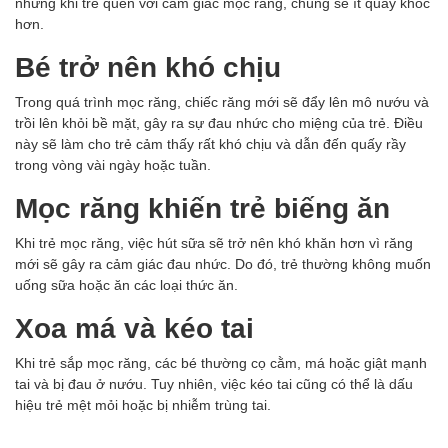
nhưng khi trẻ quen với cảm giác mọc răng, chúng sẽ ít quấy khóc
hơn.
Bé trở nên khó chịu
Trong quá trình mọc răng, chiếc răng mới sẽ đẩy lên mô nướu và
trồi lên khỏi bề mặt, gây ra sự đau nhức cho miệng của trẻ. Điều
này sẽ làm cho trẻ cảm thấy rất khó chịu và dẫn đến quấy rầy
trong vòng vài ngày hoặc tuần.
Mọc răng khiến trẻ biếng ăn
Khi trẻ mọc răng, việc hút sữa sẽ trở nên khó khăn hơn vì răng
mới sẽ gây ra cảm giác đau nhức. Do đó, trẻ thường không muốn
uống sữa hoặc ăn các loại thức ăn.
Xoa má và kéo tai
Khi trẻ sắp mọc răng, các bé thường cọ cằm, má hoặc giật mạnh
tai và bị đau ở nướu. Tuy nhiên, việc kéo tai cũng có thể là dấu
hiệu trẻ mệt mỏi hoặc bị nhiễm trùng tai.