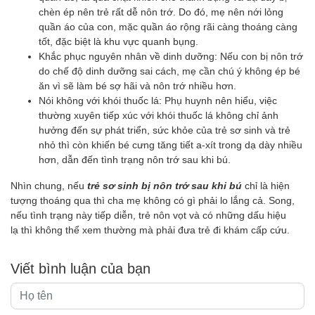
chèn ép nên trẻ rất dễ nôn trớ. Do đó, mẹ nên nới lỏng
quần áo của con, mặc quần áo rộng rãi càng thoáng càng
tốt, đặc biệt là khu vực quanh bụng.
Khắc phục nguyên nhân về dinh dưỡng: Nếu con bị nôn trớ
do chế độ dinh dưỡng sai cách, mẹ cần chú ý không ép bé
ăn vì sẽ làm bé sợ hãi và nôn trớ nhiều hơn.
Nói không với khói thuốc lá: Phụ huynh nên hiểu, việc
thường xuyên tiếp xúc với khói thuốc lá không chỉ ảnh
hưởng đến sự phát triển, sức khỏe của trẻ sơ sinh và trẻ
nhỏ thì còn khiến bé cưng tăng tiết a-xít trong dạ dày nhiều
hơn, dẫn đến tình trạng nôn trớ sau khi bú.
Nhìn chung, nếu
trẻ sơ sinh bị nôn trớ sau khi bú
chỉ là hiện
tượng thoáng qua thì cha mẹ không có gì phải lo lắng cả. Song,
nếu tình trạng này tiếp diễn, trẻ nôn vọt và có những dấu hiệu
lạ thì không thể xem thường mà phải đưa trẻ đi khám cấp cứu.
Viết bình luận của bạn