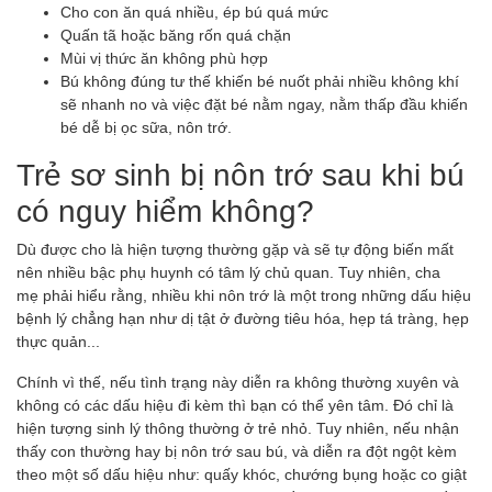
Cho con ăn quá nhiều, ép bú quá mức
Quấn tã hoặc băng rốn quá chặn
Mùi vị thức ăn không phù hợp
Bú không đúng tư thế khiến bé nuốt phải nhiều không khí
sẽ nhanh no và việc đặt bé nằm ngay, nằm thấp đầu khiến
bé dễ bị ọc sữa, nôn trớ.
Trẻ sơ sinh bị nôn trớ sau khi bú
có nguy hiểm không?
Dù được cho là hiện tượng thường gặp và sẽ tự động biến mất
nên nhiều bậc phụ huynh có tâm lý chủ quan. Tuy nhiên, cha
mẹ phải hiểu rằng, nhiều khi nôn trớ là một trong những dấu hiệu
bệnh lý chẳng hạn như dị tật ở đường tiêu hóa, hẹp tá tràng, hẹp
thực quản...
Chính vì thế, nếu tình trạng này diễn ra không thường xuyên và
không có các dấu hiệu đi kèm thì bạn có thể yên tâm. Đó chỉ là
hiện tượng sinh lý thông thường ở trẻ nhỏ. Tuy nhiên, nếu nhận
thấy con thường hay bị nôn trớ sau bú, và diễn ra đột ngột kèm
theo một số dấu hiệu như: quấy khóc, chướng bụng hoặc co giật