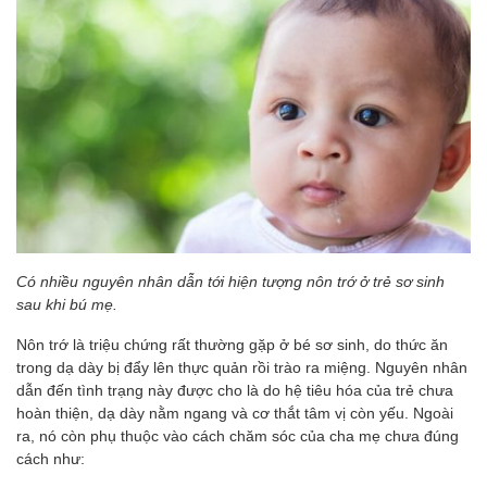
Có nhiều nguyên nhân dẫn tới hiện tượng nôn trớ ở trẻ sơ sinh
sau khi bú mẹ.
Nôn trớ là triệu chứng rất thường gặp ở bé sơ sinh, do thức ăn
trong dạ dày bị đẩy lên thực quản rồi trào ra miệng. Nguyên nhân
dẫn đến tình trạng này được cho là do hệ tiêu hóa của trẻ chưa
hoàn thiện, dạ dày nằm ngang và cơ thắt tâm vị còn yếu. Ngoài
ra, nó còn phụ thuộc vào cách chăm sóc của cha mẹ chưa đúng
cách như: