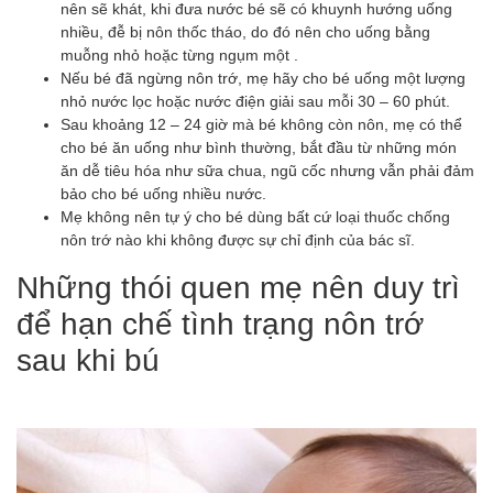
nên sẽ khát, khi đưa nước bé sẽ có khuynh hướng uống
nhiều, đễ bị nôn thốc tháo, do đó nên cho uống bằng
muỗng nhỏ hoặc từng ngụm một .
Nếu bé đã ngừng nôn trớ, mẹ hãy cho bé uống một lượng
nhỏ nước lọc hoặc nước điện giải sau mỗi 30 – 60 phút.
Sau khoảng 12 – 24 giờ mà bé không còn nôn, mẹ có thể
cho bé ăn uống như bình thường, bắt đầu từ những món
ăn dễ tiêu hóa như sữa chua, ngũ cốc nhưng vẫn phải đảm
bảo cho bé uống nhiều nước.
Mẹ không nên tự ý cho bé dùng bất cứ loại thuốc chống
nôn trớ nào khi không được sự chỉ định của bác sĩ.
Những thói quen mẹ nên duy trì
để hạn chế tình trạng nôn trớ
sau khi bú