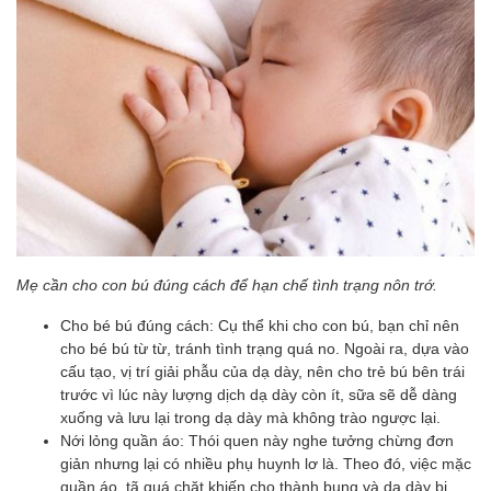
Mẹ cần cho con bú đúng cách để hạn chế tình trạng nôn trớ.
Cho bé bú đúng cách: Cụ thể khi cho con bú, bạn chỉ nên
cho bé bú từ từ, tránh tình trạng quá no. Ngoài ra, dựa vào
cấu tạo, vị trí giải phẫu của dạ dày, nên cho trẻ bú bên trái
trước vì lúc này lượng dịch dạ dày còn ít, sữa sẽ dễ dàng
xuống và lưu lại trong dạ dày mà không trào ngược lại.
Nới lỏng quần áo: Thói quen này nghe tưởng chừng đơn
giản nhưng lại có nhiều phụ huynh lơ là. Theo đó, việc mặc
quần áo, tã quá chặt khiến cho thành bụng và dạ dày bị