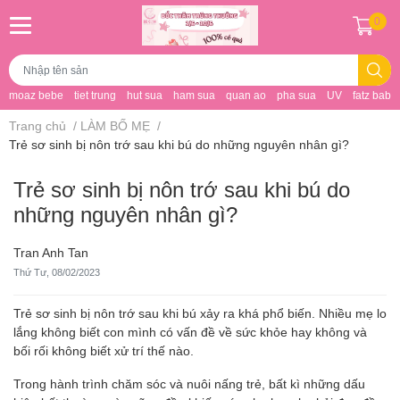
0
moaz bebe
tiet trung
hut sua
ham sua
quan ao
pha sua
UV
fatz baby
Trang chủ
/
LÀM BỐ MẸ
/
Trẻ sơ sinh bị nôn trớ sau khi bú do những nguyên nhân gì?
Trẻ sơ sinh bị nôn trớ sau khi bú do
những nguyên nhân gì?
Tran Anh Tan
Thứ Tư, 08/02/2023
Trẻ sơ sinh bị nôn trớ sau khi bú xảy ra khá phổ biến. Nhiều mẹ lo
lắng không biết con mình có vấn đề về sức khỏe hay không và
bối rối không biết xử trí thế nào.
Trong hành trình chăm sóc và nuôi nấng trẻ, bất kì những dấu