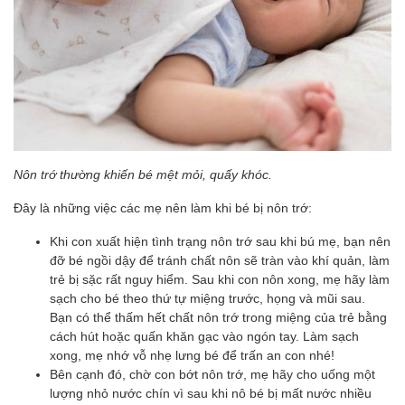
Nôn trớ thường khiến bé mệt mỏi, quấy khóc.
Đây là những việc các mẹ nên làm khi bé bị nôn trớ:
Khi con xuất hiện tình trạng nôn trớ sau khi bú mẹ, bạn nên
đỡ bé ngồi dậy để tránh chất nôn sẽ tràn vào khí quản, làm
trẻ bị sặc rất nguy hiểm. Sau khi con nôn xong, mẹ hãy làm
sạch cho bé theo thứ tự miệng trước, họng và mũi sau.
Bạn có thể thấm hết chất nôn trớ trong miệng của trẻ bằng
cách hút hoặc quấn khăn gạc vào ngón tay. Làm sạch
xong, mẹ nhớ vỗ nhẹ lưng bé để trấn an con nhé!
Bên cạnh đó, chờ con bớt nôn trớ, mẹ hãy cho uống một
lượng nhỏ nước chín vì sau khi nô bé bị mất nước nhiều