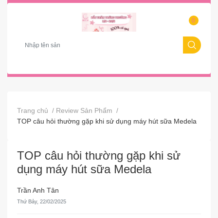
0
moaz bebe
tiet trung
hut sua
ham sua
quan ao
pha sua
UV
fatz 
Trang chủ
/
Review Sản Phẩm
/
TOP câu hỏi thường gặp khi sử dụng máy hút sữa Medela
TOP câu hỏi thường gặp khi sử
dụng máy hút sữa Medela
Trần Anh Tân
Thứ Bảy, 22/02/2025