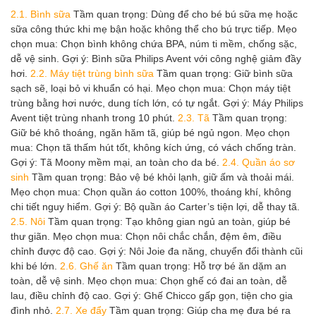
2.1. Bình sữa
Tầm quan trọng: Dùng để cho bé bú sữa mẹ hoặc
sữa công thức khi mẹ bận hoặc không thể cho bú trực tiếp. Mẹo
chọn mua: Chọn bình không chứa BPA, núm ti mềm, chống sặc,
dễ vệ sinh. Gợi ý: Bình sữa Philips Avent với công nghệ giảm đầy
hơi.
2.2. Máy tiệt trùng bình sữa
Tầm quan trọng: Giữ bình sữa
sạch sẽ, loại bỏ vi khuẩn có hại. Mẹo chọn mua: Chọn máy tiệt
trùng bằng hơi nước, dung tích lớn, có tự ngắt. Gợi ý: Máy Philips
Avent tiệt trùng nhanh trong 10 phút.
2.3. Tã
Tầm quan trọng:
Giữ bé khô thoáng, ngăn hăm tã, giúp bé ngủ ngon. Mẹo chọn
mua: Chọn tã thấm hút tốt, không kích ứng, có vách chống tràn.
Gợi ý: Tã Moony mềm mại, an toàn cho da bé.
2.4. Quần áo sơ
sinh
Tầm quan trọng: Bảo vệ bé khỏi lạnh, giữ ấm và thoải mái.
Mẹo chọn mua: Chọn quần áo cotton 100%, thoáng khí, không
chi tiết nguy hiểm. Gợi ý: Bộ quần áo Carter’s tiện lợi, dễ thay tã.
2.5. Nôi
Tầm quan trọng: Tạo không gian ngủ an toàn, giúp bé
thư giãn. Mẹo chọn mua: Chọn nôi chắc chắn, đệm êm, điều
chỉnh được độ cao. Gợi ý: Nôi Joie đa năng, chuyển đổi thành cũi
khi bé lớn.
2.6. Ghế ăn
Tầm quan trọng: Hỗ trợ bé ăn dặm an
toàn, dễ vệ sinh. Mẹo chọn mua: Chọn ghế có đai an toàn, dễ
lau, điều chỉnh độ cao. Gợi ý: Ghế Chicco gấp gọn, tiện cho gia
đình nhỏ.
2.7. Xe đẩy
Tầm quan trọng: Giúp cha mẹ đưa bé ra