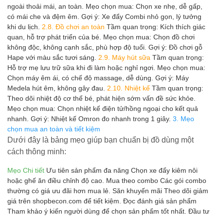
ngoài thoải mái, an toàn. Mẹo chọn mua: Chọn xe nhẹ, dễ gấp,
có mái che và đệm êm. Gợi ý: Xe đẩy Combi nhỏ gọn, lý tưởng
khi du lịch.
2.8. Đồ chơi an toàn
Tầm quan trọng: Kích thích giác
quan, hỗ trợ phát triển của bé. Mẹo chọn mua: Chọn đồ chơi
không độc, không cạnh sắc, phù hợp độ tuổi. Gợi ý: Đồ chơi gỗ
Hape với màu sắc tươi sáng.
2.9. Máy hút sữa
Tầm quan trọng:
Hỗ trợ mẹ lưu trữ sữa khi đi làm hoặc nghỉ ngơi. Mẹo chọn mua:
Chọn máy êm ái, có chế độ massage, dễ dùng. Gợi ý: Máy
Medela hút êm, không gây đau.
2.10. Nhiệt kế
Tầm quan trọng:
Theo dõi nhiệt độ cơ thể bé, phát hiện sớm vấn đề sức khỏe.
Mẹo chọn mua: Chọn nhiệt kế điện tử/hồng ngoại cho kết quả
nhanh. Gợi ý: Nhiệt kế Omron đo nhanh trong 1 giây.
3. Mẹo
chọn mua an toàn và tiết kiệm
Dưới đây là bảng mẹo giúp bạn chuẩn bị đồ dùng một
cách thông minh:
Mẹo
Chi tiết
Ưu tiên sản phẩm đa năng Chọn xe đẩy kiêm nôi
hoặc ghế ăn điều chỉnh độ cao. Mua theo combo Các gói combo
thường có giá ưu đãi hơn mua lẻ. Săn khuyến mãi Theo dõi giảm
giá trên shopbecon.com để tiết kiệm. Đọc đánh giá sản phẩm
Tham khảo ý kiến người dùng để chọn sản phẩm tốt nhất. Đầu tư