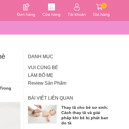
0
Đơn hàng
Cửa hàng
Tài khoản
Giỏ hàng
hè
DANH MỤC
VUI CÙNG BÉ
LÀM BỐ MẸ
Review Sản Phẩm
 Trong
BÀI VIẾT LIÊN QUAN
Thay tã cho bé sơ sinh:
Cách thay tã và giải
pháp khi bé bị phát ban
do tã