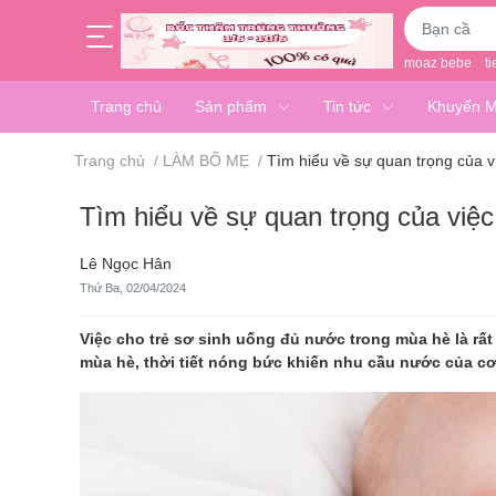
moaz bebe
ti
Trang chủ
Sản phẩm
Tin tức
Khuyến M
Trang chủ
/
LÀM BỐ MẸ
/
Tìm hiểu về sự quan trọng của v
Tìm hiểu về sự quan trọng của việ
Lê Ngọc Hân
Thứ Ba, 02/04/2024
Việc cho trẻ sơ sinh uống đủ nước trong mùa hè là rất
mùa hè, thời tiết nóng bức khiến nhu cầu nước của cơ t