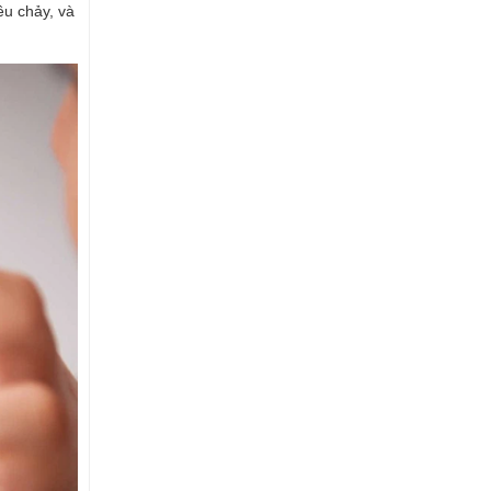
êu chảy, và