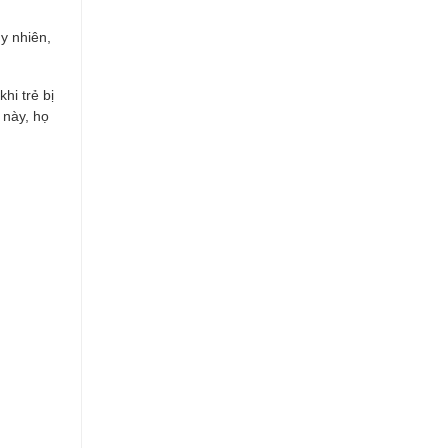
y nhiên,
hi trẻ bị
 này, họ