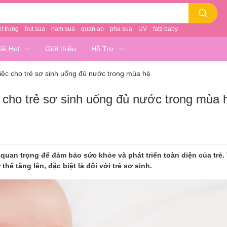
et trung
hut sua
ham sua
quan ao
pha sua
UV
fatz baby
ãi Hot
Giới thiệu
Hỗ Trợ
iệc cho trẻ sơ sinh uống đủ nước trong mùa hè
c cho trẻ sơ sinh uống đủ nước trong mùa 
 quan trọng để đảm bảo sức khỏe và phát triển toàn diện của trẻ.
hể tăng lên, đặc biệt là đối với trẻ sơ sinh.