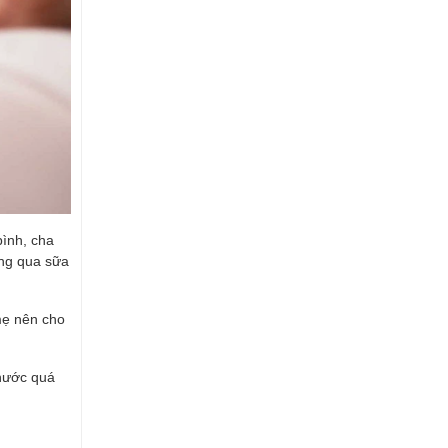
bình, cha
ông qua sữa
 mẹ nên cho
 nước quá