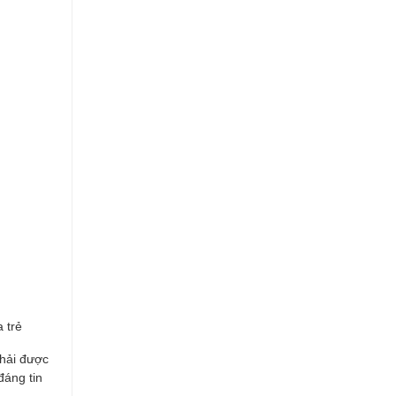
 trẻ
phải được
đáng tin