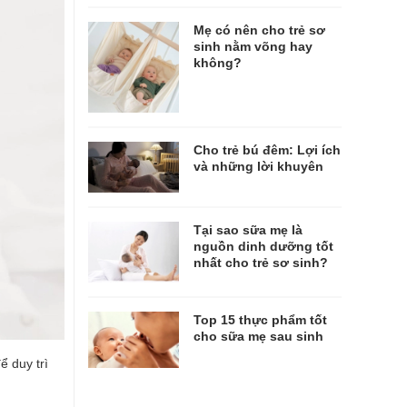
Mẹ có nên cho trẻ sơ
sinh nằm võng hay
không?
Cho trẻ bú đêm: Lợi ích
và những lời khuyên
Tại sao sữa mẹ là
nguồn dinh dưỡng tốt
nhất cho trẻ sơ sinh?
Top 15 thực phẩm tốt
cho sữa mẹ sau sinh
ể duy trì