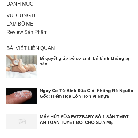
DANH MỤC
VUI CÙNG BÉ
LÀM BỐ MẸ
Review Sản Phẩm
BÀI VIẾT LIÊN QUAN
Bí quyết giúp bé sơ sinh bú bình không bị
sặc
Nguy Cơ Từ Bình Sữa Giả, Không Rõ Nguồn
Gốc: Hiểm Họa Lớn Hơn Vi Nhựa
MÁY HÚT SỮA FATZBABY SỐ 1 SÀN TMĐT:
AN TOÀN TUYỆT ĐỐI CHO SỮA MẸ