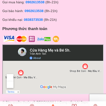
Gọi mua hàng:
0902613538
(8h-21h)
Gọi bảo hành:
0902613538
(8h-21h)
Gọi khiếu nại:
0838373538
(8h-21h)
Phương thức thanh toán
© Bản quyền thuộc về BECONMALL | Cung cấp bởi
Sapo