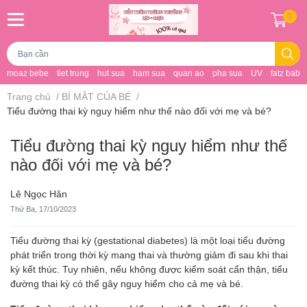
0
moaz bebe
tiet trung
hut sua
ham sua
quan ao
pha sua
UV
fatz baby
Trang chủ
/
BÍ MẬT CỦA BÉ
/
Tiểu đường thai kỳ nguy hiểm như thế nào đối với mẹ và bé?
Tiểu đường thai kỳ nguy hiểm như thế
nào đối với mẹ và bé?
Lê Ngọc Hân
Thứ Ba, 17/10/2023
Tiểu đường thai kỳ (gestational diabetes) là một loại tiểu đường
phát triển trong thời kỳ mang thai và thường giảm đi sau khi thai
kỳ kết thúc. Tuy nhiên, nếu không được kiểm soát cẩn thận, tiểu
đường thai kỳ có thể gây nguy hiểm cho cả mẹ và bé.