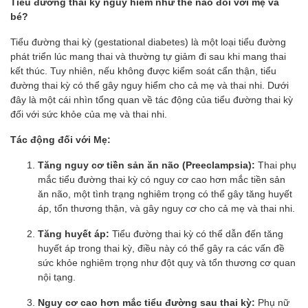
Tiểu đường thai kỳ nguy hiểm như thế nào đối với mẹ và
bé?
Tiểu đường thai kỳ (gestational diabetes) là một loại tiểu đường
phát triển lúc mang thai và thường tự giảm đi sau khi mang thai
kết thúc. Tuy nhiên, nếu không được kiểm soát cẩn thận, tiểu
đường thai kỳ có thể gây nguy hiểm cho cả mẹ và thai nhi. Dưới
đây là một cái nhìn tổng quan về tác động của tiểu đường thai kỳ
đối với sức khỏe của mẹ và thai nhi.
Tác động đối với Mẹ:
Tăng nguy cơ tiền sản ăn não (Preeclampsia):
Thai phụ
mắc tiểu đường thai kỳ có nguy cơ cao hơn mắc tiền sản
ăn não, một tình trạng nghiêm trọng có thể gây tăng huyết
áp, tổn thương thận, và gây nguy cơ cho cả mẹ và thai nhi.
Tăng huyết áp:
Tiểu đường thai kỳ có thể dẫn đến tăng
huyết áp trong thai kỳ, điều này có thể gây ra các vấn đề
sức khỏe nghiêm trọng như đột quỵ và tổn thương cơ quan
nội tạng.
Nguy cơ cao hơn mắc tiểu đường sau thai kỳ:
Phụ nữ