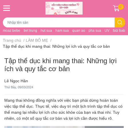
0
moaz bebe
tiet trung
hut sua
ham sua
quan ao
pha sua
UV
fatz baby
Trang chủ
/
LÀM BỐ MẸ
/
Tập thể dục khi mang thai: Những lợi ích và quy tắc cơ bản
Tập thể dục khi mang thai: Những lợi
ích và quy tắc cơ bản
Lê Ngọc Hân
Thứ Bảy, 09/03/2024
Mang thai không đồng nghĩa với việc bạn phải dừng hoàn toàn
việc tập thể dục. Thực tế, việc duy trì một lịch trình tập thể dục có
thể mang lại nhiều lợi ích cho sức khỏe của bạn và thai nhi. Tuy
nhiên, có một số quy tắc cơ bản và lợi ích cần được hiểu rõ.