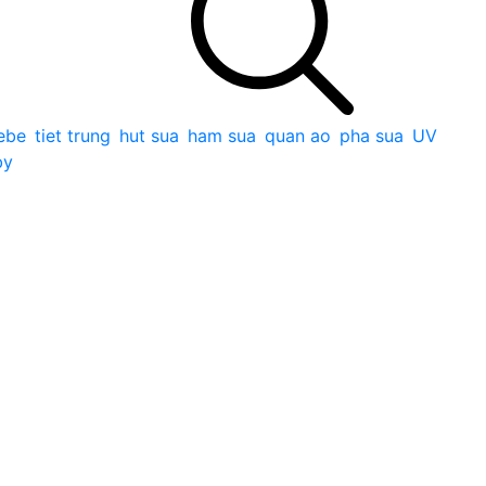
ebe
tiet trung
hut sua
ham sua
quan ao
pha sua
UV
by