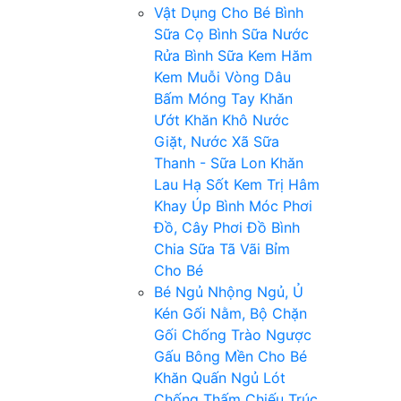
Vật Dụng Cho Bé
Bình
Sữa
Cọ Bình Sữa
Nước
Rửa Bình Sữa
Kem Hăm
Kem Muỗi
Vòng Dâu
Bấm Móng Tay
Khăn
Ướt
Khăn Khô
Nước
Giặt, Nước Xã
Sữa
Thanh - Sữa Lon
Khăn
Lau Hạ Sốt
Kem Trị Hâm
Khay Úp Bình
Móc Phơi
Đồ, Cây Phơi Đồ
Bình
Chia Sữa
Tã Vãi
Bỉm
Cho Bé
Bé Ngủ
Nhộng Ngủ, Ủ
Kén
Gối Nằm, Bộ Chặn
Gối Chống Trào Ngược
Gấu Bông
Mền Cho Bé
Khăn Quấn Ngủ
Lót
Chống Thấm
Chiếu Trúc