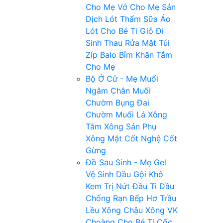
Cho Mẹ
Vớ Cho Mẹ
Sản
Dịch
Lót Thấm Sữa
Áo
Lót Cho Bé Ti
Giỏ Đi
Sinh
Thau Rửa Mặt
Túi
Zíp
Balo Bỉm
Khăn Tắm
Cho Mẹ
Bộ Ở Cử - Mẹ
Muối
Ngâm Chân
Muối
Chườm Bụng
Đai
Chườm Muối
Lá Xông
Tắm
Xông Sản Phụ
Xông Mặt
Cốt Nghệ
Cốt
Gừng
Đồ Sau Sinh - Mẹ
Gel
Vệ Sinh
Dầu Gội Khô
Kem Trị Nứt Đầu Ti
Dầu
Chống Rạn
Bếp Hơ Trầu
Lều Xông
Chậu Xông VK
Choàng Cho Bé Ti
Cốc