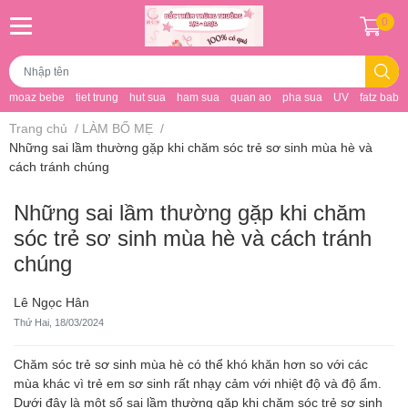
0
moaz bebe
tiet trung
hut sua
ham sua
quan ao
pha sua
UV
fatz baby
Trang chủ
/
LÀM BỐ MẸ
/
Những sai lầm thường gặp khi chăm sóc trẻ sơ sinh mùa hè và
cách tránh chúng
Những sai lầm thường gặp khi chăm
sóc trẻ sơ sinh mùa hè và cách tránh
chúng
Lê Ngọc Hân
Thứ Hai, 18/03/2024
Chăm sóc trẻ sơ sinh mùa hè có thể khó khăn hơn so với các
mùa khác vì trẻ em sơ sinh rất nhạy cảm với nhiệt độ và độ ẩm.
Dưới đây là một số sai lầm thường gặp khi chăm sóc trẻ sơ sinh