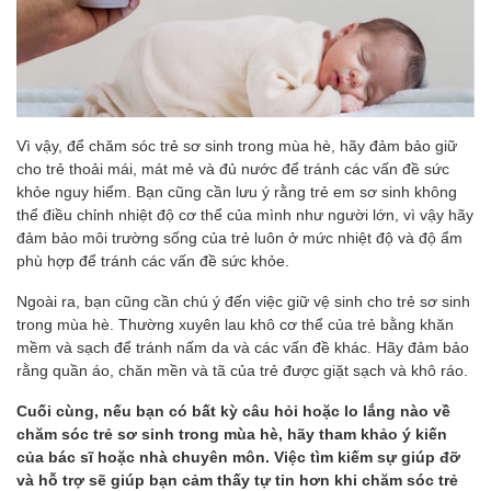
Vì vậy, để chăm sóc trẻ sơ sinh trong mùa hè, hãy đảm bảo giữ
cho trẻ thoải mái, mát mẻ và đủ nước để tránh các vấn đề sức
khỏe nguy hiểm. Bạn cũng cần lưu ý rằng trẻ em sơ sinh không
thể điều chỉnh nhiệt độ cơ thể của mình như người lớn, vì vậy hãy
đảm bảo môi trường sống của trẻ luôn ở mức nhiệt độ và độ ẩm
phù hợp để tránh các vấn đề sức khỏe.
Ngoài ra, bạn cũng cần chú ý đến việc giữ vệ sinh cho trẻ sơ sinh
trong mùa hè. Thường xuyên lau khô cơ thể của trẻ bằng khăn
mềm và sạch để tránh nấm da và các vấn đề khác. Hãy đảm bảo
rằng quần áo, chăn mền và tã của trẻ được giặt sạch và khô ráo.
Cuối cùng, nếu bạn có bất kỳ câu hỏi hoặc lo lắng nào về
chăm sóc trẻ sơ sinh trong mùa hè, hãy tham khảo ý kiến
của bác sĩ hoặc nhà chuyên môn. Việc tìm kiếm sự giúp đỡ
và hỗ trợ sẽ giúp bạn cảm thấy tự tin hơn khi chăm sóc trẻ