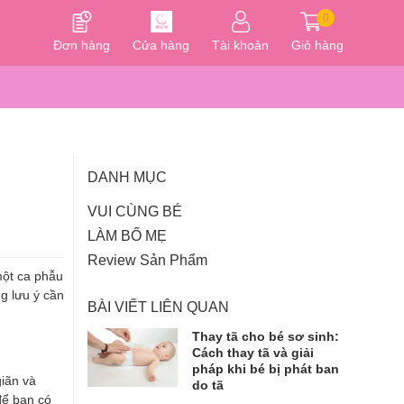
0
Đơn hàng
Cửa hàng
Tài khoản
Giỏ hàng
DANH MỤC
VUI CÙNG BÉ
LÀM BỐ MẸ
Review Sản Phẩm
một ca phẫu
ng lưu ý cần
BÀI VIẾT LIÊN QUAN
Thay tã cho bé sơ sinh:
Cách thay tã và giải
pháp khi bé bị phát ban
giãn và
do tã
để bạn có