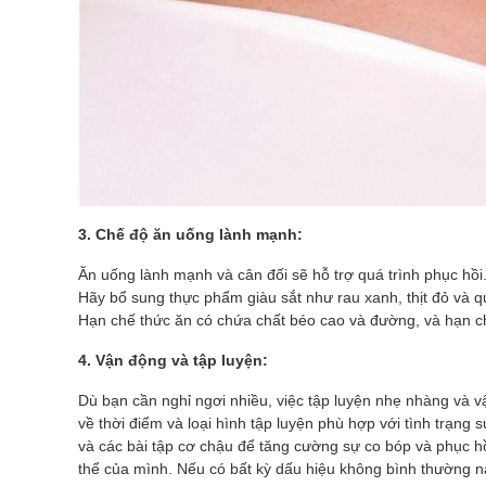
3. Chế độ ăn uống lành mạnh:
Ăn uống lành mạnh và cân đối sẽ hỗ trợ quá trình phục hồi.
Hãy bổ sung thực phẩm giàu sắt như rau xanh, thịt đỏ và q
Hạn chế thức ăn có chứa chất béo cao và đường, và hạn chế
4. Vận động và tập luyện:
Dù bạn cần nghỉ ngơi nhiều, việc tập luyện nhẹ nhàng và vậ
về thời điểm và loại hình tập luyện phù hợp với tình trạn
và các bài tập cơ chậu để tăng cường sự co bóp và phục h
thể của mình. Nếu có bất kỳ dấu hiệu không bình thường nào