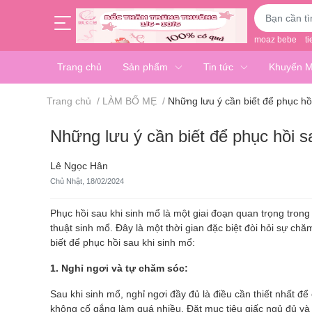
moaz bebe
ti
Trang chủ
Sản phẩm
Tin tức
Khuyến M
Trang chủ
/
LÀM BỐ MẸ
/
Những lưu ý cần biết để phục hồ
Những lưu ý cần biết để phục hồi s
Lê Ngọc Hân
Chủ Nhật, 18/02/2024
Phục hồi sau khi sinh mổ là một giai đoạn quan trọng trong
thuật sinh mổ. Đây là một thời gian đặc biệt đòi hỏi sự chă
biết để phục hồi sau khi sinh mổ:
1. Nghỉ ngơi và tự chăm sóc:
Sau khi sinh mổ, nghỉ ngơi đầy đủ là điều cần thiết nhất đ
không cố gắng làm quá nhiều. Đặt mục tiêu giấc ngủ đủ và