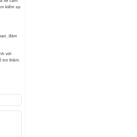
ia sẻ cảm
tìm kiếm sự
 bạn, đảm
nh với
ỗ trợ thêm.