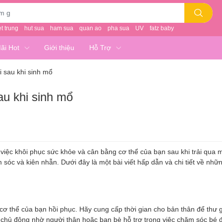
et trung
hut sua
ham sua
quan ao
pha sua
UV
fatz baby
ãi Hot
Giới thiệu
Hỗ Trợ
i sau khi sinh mổ
au khi sinh mổ
 việc khôi phục sức khỏe và cân bằng cơ thể của bạn sau khi trải qua 
m sóc và kiên nhẫn. Dưới đây là một bài viết hấp dẫn và chi tiết về nhữ
ể cơ thể của bạn hồi phục. Hãy cung cấp thời gian cho bản thân để thư 
 chủ động nhờ người thân hoặc bạn bè hỗ trợ trong việc chăm sóc bé 