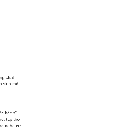
ng chất.
h sinh mổ.
ến bác sĩ
hẹ, tập thở
ắng nghe cơ