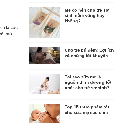
Mẹ có nên cho trẻ sơ
sinh nằm võng hay
không?
ch là cực
vết mổ.
Cho trẻ bú đêm: Lợi ích
và những lời khuyên
Tại sao sữa mẹ là
nguồn dinh dưỡng tốt
nhất cho trẻ sơ sinh?
Top 15 thực phẩm tốt
cho sữa mẹ sau sinh