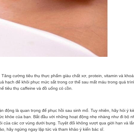
 Tăng cường tiêu thụ thực phẩm giàu chất xơ, protein, vitamin và khoá
uả hạch để khôi phục mức sắt trong cơ thể sau mất máu trong quá trìn
 tiêu thụ caffeine và đồ uống có cồn.
n động là quan trọng để phục hồi sau sinh mổ. Tuy nhiên, hãy hỏi ý ki
g sức khỏe của bạn. Bắt đầu với những hoạt động nhẹ nhàng như đi bộ n
ồi của các cơ vùng dưới bụng. Tuyệt đối không vượt qua giới hạn và l
, hãy ngừng ngay lập tức và tham khảo ý kiến ​​bác sĩ.