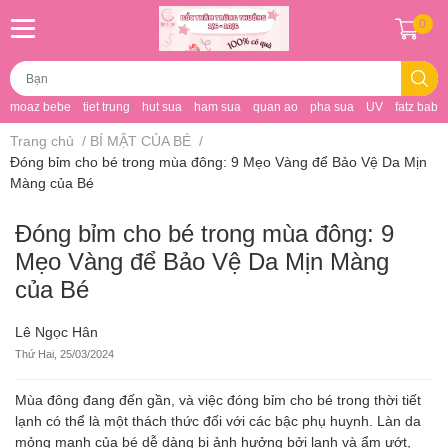
0
moaz bebe
tiet trung
hut sua
ham sua
quan ao
pha sua
UV
fatz baby
Trang chủ
/
BÍ MẬT CỦA BÉ
/
Đóng bỉm cho bé trong mùa đông: 9 Mẹo Vàng để Bảo Vệ Da Mịn
Màng của Bé
Đóng bỉm cho bé trong mùa đông: 9
Mẹo Vàng để Bảo Vệ Da Mịn Màng
của Bé
Lê Ngọc Hân
Thứ Hai, 25/03/2024
Mùa đông đang đến gần, và việc đóng bỉm cho bé trong thời tiết
lạnh có thể là một thách thức đối với các bậc phụ huynh. Làn da
mỏng manh của bé dễ dàng bị ảnh hưởng bởi lạnh và ẩm ướt,