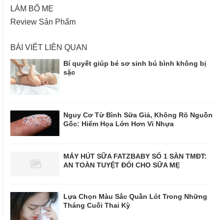
LÀM BỐ MẸ
Review Sản Phẩm
BÀI VIẾT LIÊN QUAN
Bí quyết giúp bé sơ sinh bú bình không bị
sặc
Nguy Cơ Từ Bình Sữa Giả, Không Rõ Nguồn
Gốc: Hiểm Họa Lớn Hơn Vi Nhựa
MÁY HÚT SỮA FATZBABY SỐ 1 SÀN TMĐT:
AN TOÀN TUYỆT ĐỐI CHO SỮA MẸ
Lựa Chọn Màu Sắc Quần Lót Trong Những
Tháng Cuối Thai Kỳ