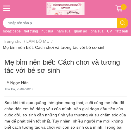
0
moaz bebe
tiet trung
hut sua
ham sua
quan ao
pha sua
UV
fatz baby
Trang chủ
/
LÀM BỐ MẸ
/
Mẹ bỉm nên biết: Cách chơi và tương tác với bé sơ sinh
Mẹ bỉm nên biết: Cách chơi và tương
tác với bé sơ sinh
Lê Ngọc Hân
Thứ Ba, 25/04/2023
Sau khi trải qua quãng thời gian mang thai, cuối cùng mẹ bầu đã
chào đón em bé đáng yêu của mình. Vào giai đoạn đầu tiên của
cuộc đời, sơ sinh cần những tình yêu thương và sự chăm sóc của
mẹ để phát triển tốt nhất. Tuy nhiên, nhiều người mẹ mới không
biết cách tương tác và chơi với con sơ sinh của mình. Trong bài