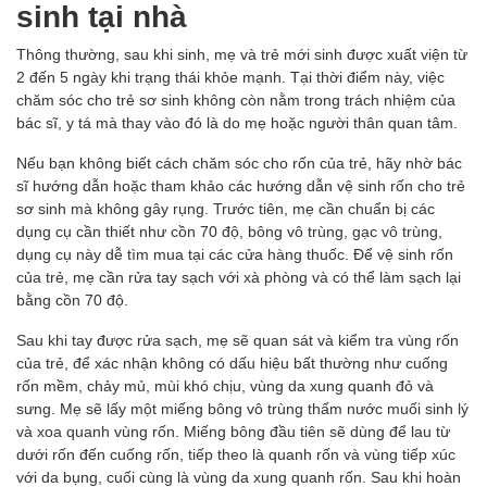
sinh tại nhà
Thông thường, sau khi sinh, mẹ và trẻ mới sinh được xuất viện từ
2 đến 5 ngày khi trạng thái khỏe mạnh. Tại thời điểm này, việc
chăm sóc cho trẻ sơ sinh không còn nằm trong trách nhiệm của
bác sĩ, y tá mà thay vào đó là do mẹ hoặc người thân quan tâm.
Nếu bạn không biết cách chăm sóc cho rốn của trẻ, hãy nhờ bác
sĩ hướng dẫn hoặc tham khảo các hướng dẫn vệ sinh rốn cho trẻ
sơ sinh mà không gây rụng. Trước tiên, mẹ cần chuẩn bị các
dụng cụ cần thiết như cồn 70 độ, bông vô trùng, gạc vô trùng,
dụng cụ này dễ tìm mua tại các cửa hàng thuốc. Để vệ sinh rốn
của trẻ, mẹ cần rửa tay sạch với xà phòng và có thể làm sạch lại
bằng cồn 70 độ.
Sau khi tay được rửa sạch, mẹ sẽ quan sát và kiểm tra vùng rốn
của trẻ, để xác nhận không có dấu hiệu bất thường như cuống
rốn mềm, chảy mủ, mùi khó chịu, vùng da xung quanh đỏ và
sưng. Mẹ sẽ lấy một miếng bông vô trùng thấm nước muối sinh lý
và xoa quanh vùng rốn. Miếng bông đầu tiên sẽ dùng để lau từ
dưới rốn đến cuống rốn, tiếp theo là quanh rốn và vùng tiếp xúc
với da bụng, cuối cùng là vùng da xung quanh rốn. Sau khi hoàn