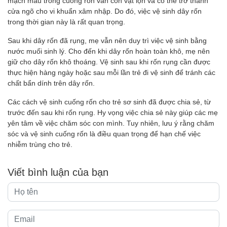
mạch máu trong cuống rốn vẫn còn vật lộn và có thể trở thành
cửa ngõ cho vi khuẩn xâm nhập. Do đó, việc vệ sinh dây rốn
trong thời gian này là rất quan trọng.
Sau khi dây rốn đã rụng, mẹ vẫn nên duy trì việc vệ sinh bằng
nước muối sinh lý. Cho đến khi dây rốn hoàn toàn khô, mẹ nên
giữ cho dây rốn khô thoáng. Vệ sinh sau khi rốn rụng cần được
thực hiện hàng ngày hoặc sau mỗi lần trẻ đi vệ sinh để tránh các
chất bẩn dính trên dây rốn.
Các cách vệ sinh cuống rốn cho trẻ sơ sinh đã được chia sẻ, từ
trước đến sau khi rốn rụng. Hy vọng việc chia sẻ này giúp các mẹ
yên tâm về việc chăm sóc con mình. Tuy nhiên, lưu ý rằng chăm
sóc và vệ sinh cuống rốn là điều quan trọng để hạn chế việc
nhiễm trùng cho trẻ.
Viết bình luận của bạn