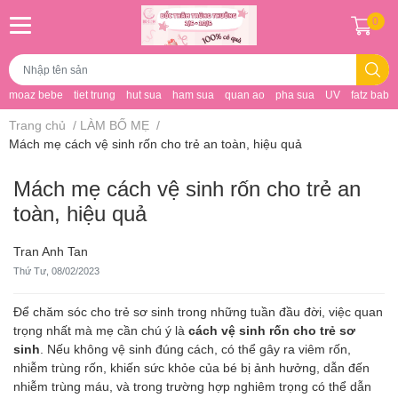
0
moaz bebe
tiet trung
hut sua
ham sua
quan ao
pha sua
UV
fatz baby
Trang chủ
/
LÀM BỐ MẸ
/
Mách mẹ cách vệ sinh rốn cho trẻ an toàn, hiệu quả
Mách mẹ cách vệ sinh rốn cho trẻ an
toàn, hiệu quả
Tran Anh Tan
Thứ Tư, 08/02/2023
Để chăm sóc cho trẻ sơ sinh trong những tuần đầu đời, việc quan
trọng nhất mà mẹ cần chú ý là
cách vệ sinh rốn cho trẻ sơ
sinh
. Nếu không vệ sinh đúng cách, có thể gây ra viêm rốn,
nhiễm trùng rốn, khiến sức khỏe của bé bị ảnh hưởng, dẫn đến
nhiễm trùng máu, và trong trường hợp nghiêm trọng có thể dẫn