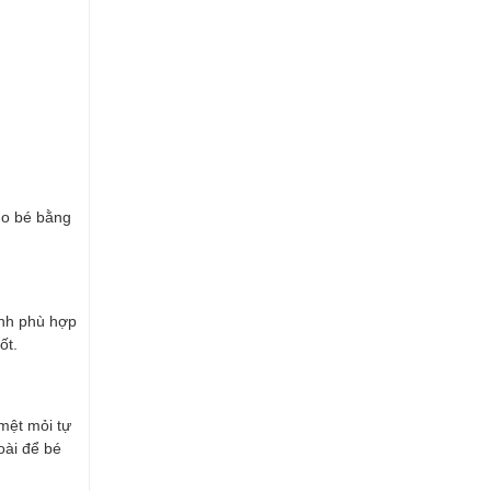
cho bé bằng
ình phù hợp
ốt.
mệt mỏi tự
oài để bé