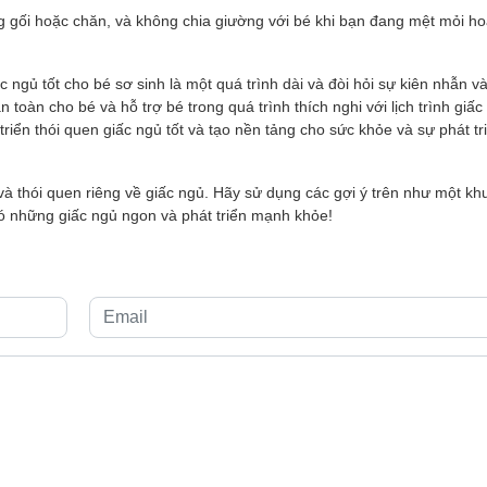
g gối hoặc chăn, và không chia giường với bé khi bạn đang mệt mỏi h
c ngủ tốt cho bé sơ sinh là một quá trình dài và đòi hỏi sự kiên nhẫn 
 toàn cho bé và hỗ trợ bé trong quá trình thích nghi với lịch trình giấ
riển thói quen giấc ngủ tốt và tạo nền tảng cho sức khỏe và sự phát tr
và thói quen riêng về giấc ngủ. Hãy sử dụng các gợi ý trên như một k
ó những giấc ngủ ngon và phát triển mạnh khỏe!