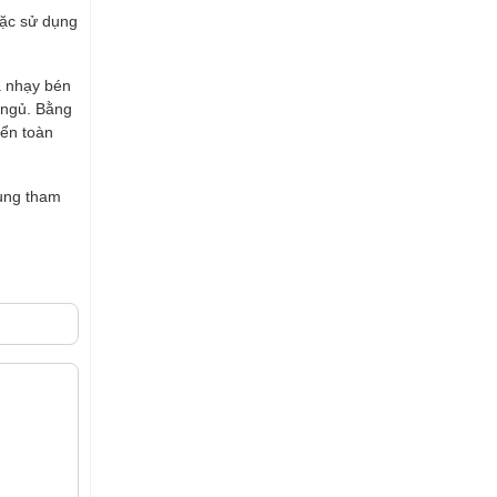
oặc sử dụng
và nhạy bén
c ngủ. Bằng
iển toàn
hung tham