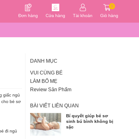
0
Đơn hàng
Cửa hàng
Tài khoản
Giỏ hàng
DANH MỤC
VUI CÙNG BÉ
LÀM BỐ MẸ
Review Sản Phẩm
ng giấc ngủ
t cho bé sơ
BÀI VIẾT LIÊN QUAN
Bí quyết giúp bé sơ
sinh bú bình không bị
sặc
bé đi ngủ