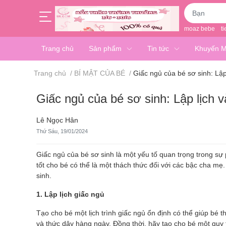
moaz bebe
ti
Trang chủ
Sản phẩm
Tin tức
Khuyến M
Trang chủ
/
BÍ MẬT CỦA BÉ
/
Giấc ngủ của bé sơ sinh: Lập 
Giấc ngủ của bé sơ sinh: Lập lịch v
Lê Ngọc Hân
Thứ Sáu, 19/01/2024
Giấc ngủ của bé sơ sinh là một yếu tố quan trọng trong sự p
tốt cho bé có thể là một thách thức đối với các bậc cha mẹ.
sinh.
1. Lập lịch giấc ngủ
Tạo cho bé một lịch trình giấc ngủ ổn định có thể giúp bé t
và thức dậy hàng ngày. Đồng thời, hãy tạo cho bé một quy t