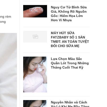
Nguy Cơ Từ Bình Sữa
Giả, Không Rõ Nguồn
Gốc: Hiểm Họa Lớn
dụng rèm
Hơn Vi Nhựa
rong
MÁY HÚT SỮA
FATZBABY SỐ 1 SÀN
TMĐT: AN TOÀN TUYỆT
ĐỐI CHO SỮA MẸ
Lựa Chọn Màu Sắc
Quần Lót Trong Những
Tháng Cuối Thai Kỳ
Nguyên Nhân và Cách
Xử Lý Khi Mẹ Bầu Tăng