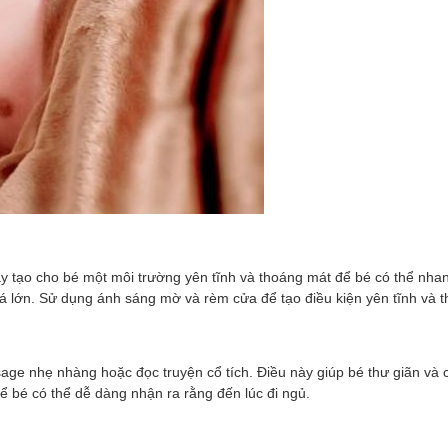
y tạo cho bé một môi trường yên tĩnh và thoáng mát để bé có thể nha
uá lớn. Sử dụng ánh sáng mờ và rèm cửa để tạo điều kiện yên tĩnh và 
age nhẹ nhàng hoặc đọc truyện cổ tích. Điều này giúp bé thư giãn và 
ể bé có thể dễ dàng nhận ra rằng đến lúc đi ngủ.