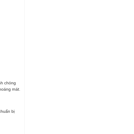
nh chóng
thoáng mát.
chuẩn bị