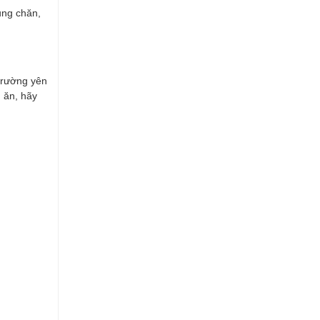
ụng chăn,
trường yên
n ăn, hãy