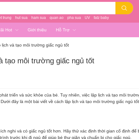
et trung
hut sua
ham sua
quan ao
pha sua
UV
fatz baby
ãi Hot
Giới thiệu
Hỗ Trợ
lịch và tạo môi trường giấc ngủ tốt
à tạo môi trường giấc ngủ tốt
hát triển và sức khỏe của bé. Tuy nhiên, việc lập lịch và tạo môi trườ
 Dưới đây là một bài viết về cách lập lịch và tạo môi trường giấc ngủ tố
hích nghi và có giấc ngủ tốt hơn. Hãy thử xác định thời gian cố định để 
rình trước khi đi ngủ để giúp bé thư giãn và chuẩn bị cho giấc ngủ.