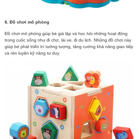
6. Đồ chơi mô phỏng
Đồ chơi mô phỏng giúp bé giả lập và học hỏi những hoạt động
trong cuộc sống như đi chợ, lái xe, đi du lịch. Những đồ chơi này
giúp bé phát triển trí tưởng tượng, tăng cường khả năng giao tiếp
và rèn luyện kỹ năng tư duy.