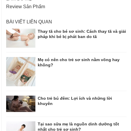
Review Sản Phẩm
BÀI VIẾT LIÊN QUAN
Thay tã cho bé sơ sinh: Cách thay tã và giải
pháp khi bé bị phát ban do tã
Mẹ có nên cho trẻ sơ sinh nằm võng hay
không?
Cho trẻ bú đêm: Lợi ích và những lời
khuyên
Tại sao sữa mẹ là nguồn dinh dưỡng tốt
nhất cho trẻ sơ sinh?