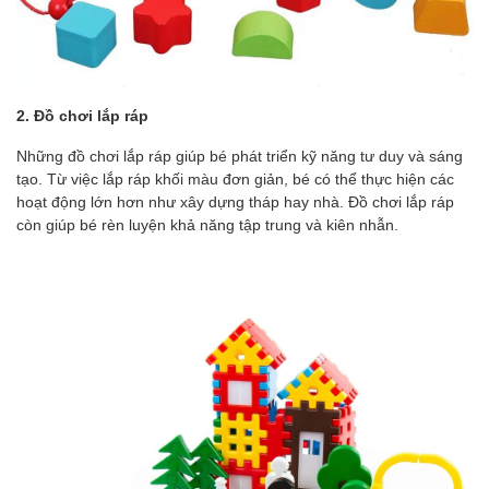
2. Đồ chơi lắp ráp
Những đồ chơi lắp ráp giúp bé phát triển kỹ năng tư duy và sáng
tạo. Từ việc lắp ráp khối màu đơn giản, bé có thể thực hiện các
hoạt động lớn hơn như xây dựng tháp hay nhà. Đồ chơi lắp ráp
còn giúp bé rèn luyện khả năng tập trung và kiên nhẫn.