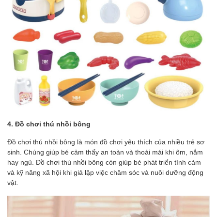
4. Đồ chơi thú nhồi bông
Đồ chơi thú nhồi bông là món đồ chơi yêu thích của nhiều trẻ sơ
sinh. Chúng giúp bé cảm thấy an toàn và thoải mái khi ôm, nắm
hay ngủ. Đồ chơi thú nhồi bông còn giúp bé phát triển tình cảm
và kỹ năng xã hội khi giả lập việc chăm sóc và nuôi dưỡng động
vật.