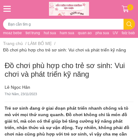
0
moaz bebe
tiet trung
hut sua
ham sua
quan ao
pha sua
UV
fatz baby
Trang chủ
/
LÀM BỐ MẸ
/
Đồ chơi phù hợp cho trẻ sơ sinh: Vui chơi và phát triển kỹ năng
Đồ chơi phù hợp cho trẻ sơ sinh: Vui
chơi và phát triển kỹ năng
Lê Ngọc Hân
Thứ Năm, 23/11/2023
Trẻ sơ sinh đang ở giai đoạn phát triển nhanh chóng và tò
mò với mọi thứ xung quanh. Đồ chơi không chỉ là món đồ
giải trí, mà còn có thể giúp bé tăng cường kỹ năng phát
triển, nhận thức và sự vận động. Tuy nhiên, không phải đồ
chơi nào cũng phù hợp với trẻ sơ sinh, vì vậy cha mẹ cần