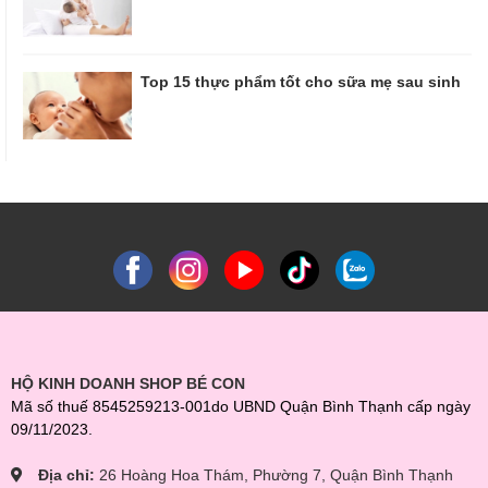
Top 15 thực phẩm tốt cho sữa mẹ sau sinh
HỘ KINH DOANH SHOP BÉ CON
Mã số thuế 8545259213-001do UBND Quận Bình Thạnh cấp ngày
09/11/2023.
Địa chỉ:
26 Hoàng Hoa Thám, Phường 7, Quận Bình Thạnh