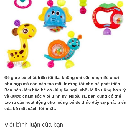
Để giúp bé phát triển tối đa, không chỉ cần chọn đồ chơi
phù hợp mà còn cần tạo môi trường tốt cho bé phát triển.
Bạn nên đảm bảo bé có đủ giấc ngủ, chế độ ăn uống hợp lý
và được chăm sóc y tế định kỳ. Ngoài ra, bạn cũng có thể
tạo ra các hoạt động chơi cùng bé để thúc đẩy sự phát triển
của bé một cách tốt nhất.
Viết bình luận của bạn