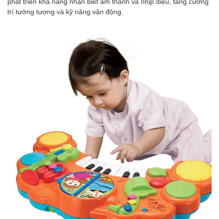
phát triển khả năng nhận biết âm thanh và nhịp điệu, tăng cường
trí tưởng tượng và kỹ năng vận động.