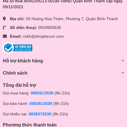
Mã số thuế 8545259213-001do UBND Quận Bình Thạnh cấp ngày
09/11/2023.
Địa chỉ:
26 Hoàng Hoa Thám, Phường 7, Quận Bình Thạnh
Số điện thoại:
0919683538
Email:
cskh@shopbecon.com
Hỗ trợ khách hàng
Chính sách
Tổng đài hỗ trợ
Gọi mua hàng:
0902613538
(8h-21h)
Gọi bảo hành:
0902613538
(8h-21h)
Gọi khiếu nại:
0838373538
(8h-21h)
Phương thức thanh toán