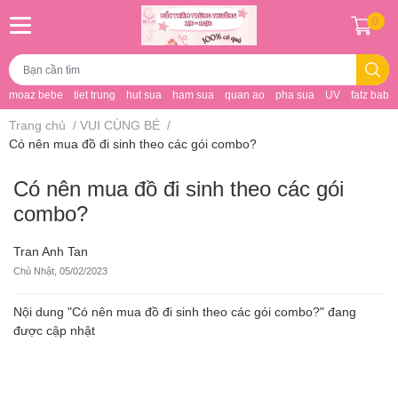
0
moaz bebe
tiet trung
hut sua
ham sua
quan ao
pha sua
UV
fatz baby
Trang chủ
/
VUI CÙNG BÉ
/
Có nên mua đồ đi sinh theo các gói combo?
Có nên mua đồ đi sinh theo các gói
combo?
Tran Anh Tan
Chủ Nhật, 05/02/2023
Nội dung "Có nên mua đồ đi sinh theo các gói combo?" đang
được cập nhật