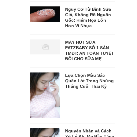
Nguy Cơ Từ Bình Sữa
Giả, Không Rõ Nguồn
Gốc: Hiểm Họa Lớn
Hơn Vi Nhựa
MÁY HÚT SỮA
FATZBABY SỐ 1 SÀN
TMĐT: AN TOÀN TUYỆT
ĐỐI CHO SỮA MẸ
Lựa Chọn Màu Sắc
Quần Lót Trong Những
Tháng Cuối Thai Kỳ
Nguyên Nhân và Cách
Xử Lý Khi Mẹ Bầu Tăng