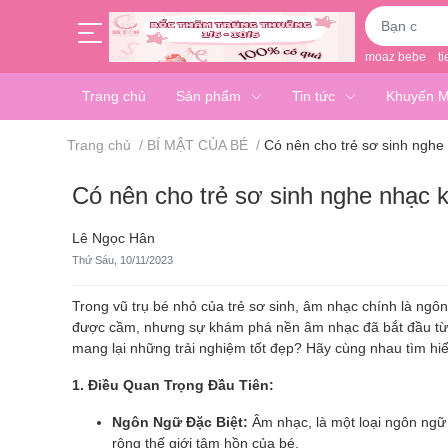
moaz bebe
ti
Trang chủ
Sản phẩm
Tin tức
Khuyến M
Trang chủ
/
BÍ MẬT CỦA BÉ
/
Có nên cho trẻ sơ sinh ngh
Có nên cho trẻ sơ sinh nghe nhạc 
Lê Ngọc Hân
Thứ Sáu, 10/11/2023
Trong vũ trụ bé nhỏ của trẻ sơ sinh, âm nhạc chính là ngô
được cầm, nhưng sự khám phá nền âm nhạc đã bắt đầu từ n
mang lại những trải nghiệm tốt đẹp? Hãy cùng nhau tìm hiể
1. Điều Quan Trọng Đầu Tiên:
Ngôn Ngữ Đặc Biệt:
Âm nhạc, là một loại ngôn ngữ 
rộng thế giới tâm hồn của bé.