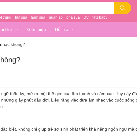
et trung
hut sua
ham sua
quan ao
pha sua
UV
fatz baby
ãi Hot
Giới thiệu
Hỗ Trợ
e nhạc không?
không?
n ngữ thần kỳ, mở ra một thế giới của âm thanh và cảm xúc. Tuy cây đ
hững giây phút đầu đời. Liệu rằng việc đưa âm nhạc vào cuộc sống c
u.
đặc biệt, không chỉ giúp trẻ sơ sinh phát triển khả năng ngôn ngữ mà