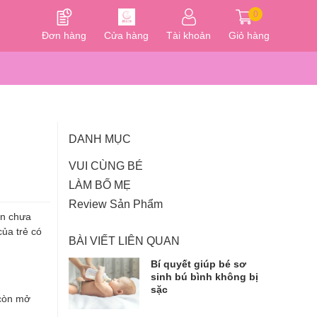
0
Đơn hàng
Cửa hàng
Tài khoản
Giỏ hàng
DANH MỤC
VUI CÙNG BÉ
LÀM BỐ MẸ
Review Sản Phẩm
àn chưa
ủa trẻ có
BÀI VIẾT LIÊN QUAN
Bí quyết giúp bé sơ
sinh bú bình không bị
sặc
 còn mở