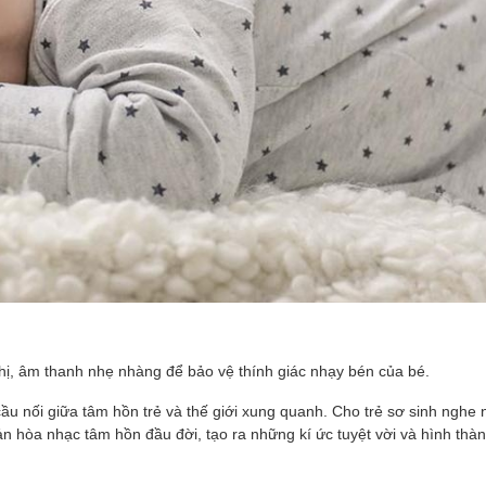
ị, âm thanh nhẹ nhàng để bảo vệ thính giác nhạy bén của bé.
ầu nối giữa tâm hồn trẻ và thế giới xung quanh. Cho trẻ sơ sinh nghe
 bản hòa nhạc tâm hồn đầu đời, tạo ra những kí ức tuyệt vời và hình th