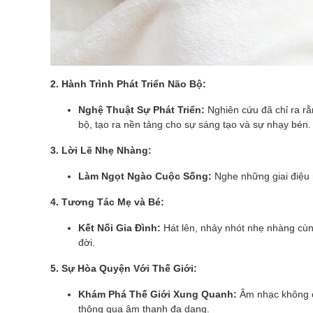
2. Hành Trình Phát Triển Não Bộ:
Nghệ Thuật Sự Phát Triển:
Nghiên cứu đã chỉ ra rằn
bộ, tạo ra nền tảng cho sự sáng tạo và sự nhạy bén.
3. Lời Lẽ Nhẹ Nhàng:
Làm Ngọt Ngào Cuộc Sống:
Nghe những giai điệu 
4. Tương Tác Mẹ và Bé:
Kết Nối Gia Đình:
Hát lên, nhảy nhót nhẹ nhàng cùng
đời.
5. Sự Hòa Quyện Với Thế Giới:
Khám Phá Thế Giới Xung Quanh:
Âm nhạc không ch
thông qua âm thanh đa dạng.