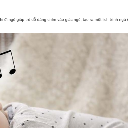
đi ngủ giúp trẻ dễ dàng chìm vào giấc ngủ, tạo ra một lịch trình ngủ 