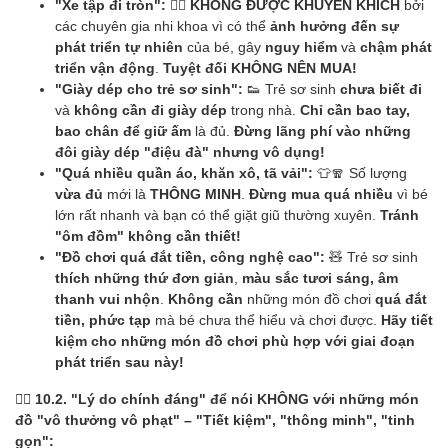
"Xe tập đi tròn":
🚶‍♀️
KHÔNG ĐƯỢC KHUYẾN KHÍCH
bởi
các chuyên gia nhi khoa vì có thể
ảnh hưởng đến sự
phát triển tự nhiên
của bé, gây
nguy hiểm
và
chậm phát
triển vận động
.
Tuyệt đối KHÔNG NÊN MUA!
"Giày dép cho trẻ sơ sinh":
👟 Trẻ sơ sinh
chưa biết đi
và
không cần đi giày dép
trong nhà.
Chỉ cần bao tay,
bao chân để giữ ấm
là đủ.
Đừng lãng phí vào những
đôi giày dép "điệu đà" nhưng vô dụng!
"Quá nhiều quần áo, khăn xô, tã vải":
👕🧣 Số lượng
vừa đủ
mới là
THÔNG MINH
.
Đừng mua quá nhiều
vì bé
lớn rất nhanh và bạn có thể giặt giũ thường xuyên.
Tránh
"ôm đồm" không cần thiết!
"Đồ chơi quá đắt tiền, công nghệ cao":
🧸 Trẻ sơ sinh
thích những thứ đơn giản
,
màu sắc tươi sáng, âm
thanh vui nhộn
.
Không cần
những món đồ chơi
quá đắt
tiền, phức tạp
mà bé chưa thể hiểu và chơi được.
Hãy tiết
kiệm cho những món đồ chơi phù hợp với giai đoạn
phát triển sau này!
🙅‍♀️ 10.2. "Lý do chính đáng" để nói KHÔNG với những món
đồ "vô thưởng vô phạt" – "Tiết kiệm", "thông minh", "tinh
gọn":