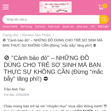
0
moaz bebe
tiet trung
hut sua
ham sua
quan ao
pha sua
UV
fatz baby
Trang chủ
/
Review Sản Phẩm
/
🚫 "Cảnh báo đỏ" – NHỮNG ĐỒ DÙNG CHO TRẺ SƠ SINH MÀ
BẠN THỰC SỰ KHÔNG CẦN (Đừng "mắc bẫy" lãng phí!) ⛔
🚫 "Cảnh báo đỏ" – NHỮNG ĐỒ
DÙNG CHO TRẺ SƠ SINH MÀ BẠN
THỰC SỰ KHÔNG CẦN (Đừng "mắc
bẫy" lãng phí!) ⛔
Trần Anh Tân
Thứ Sáu, 21/02/2025
Chào mừng bạn trở lại với "chuyên mục" mua sắm thông minh! 👋