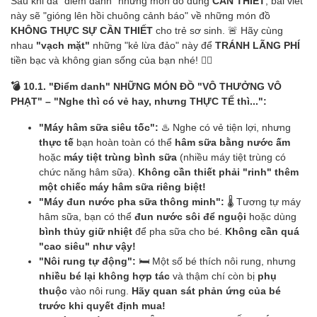
Sau khi đã "điểm danh" những món đồ dùng
CẦN THIẾT
, bài viết
này sẽ "gióng lên hồi chuông cảnh báo" về những món đồ
KHÔNG THỰC SỰ CẦN THIẾT
cho trẻ sơ sinh. 🚨 Hãy cùng
nhau
"vạch mặt"
những "kẻ lừa đảo" này để
TRÁNH LÃNG PHÍ
tiền bạc và không gian sống của bạn nhé! 🙅‍♀️
💣 10.1. "Điểm danh" NHỮNG MÓN ĐỒ "VÔ THƯỞNG VÔ
PHẠT" – "Nghe thì có vẻ hay, nhưng THỰC TẾ thì...":
"Máy hâm sữa siêu tốc":
♨️ Nghe có vẻ tiện lợi, nhưng
thực tế
bạn hoàn toàn có thể
hâm sữa bằng nước ấm
hoặc
máy tiệt trùng bình sữa
(nhiều máy tiệt trùng có
chức năng hâm sữa).
Không cần thiết phải "rinh" thêm
một chiếc máy hâm sữa riêng biệt!
"Máy đun nước pha sữa thông minh":
🌡️ Tương tự máy
hâm sữa, bạn có thể
đun nước sôi để nguội
hoặc dùng
bình thủy giữ nhiệt
để pha sữa cho bé.
Không cần quá
"cao siêu" như vậy!
"Nôi rung tự động":
🛏️ Một số bé thích nôi rung, nhưng
nhiều bé lại không hợp tác
và thậm chí còn bị
phụ
thuộc
vào nôi rung.
Hãy quan sát phản ứng của bé
trước khi quyết định mua!