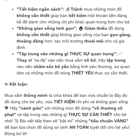
"Tiết kiệm ngân sách":
💰
Tránh
mua những món đồ
không cần thiết
giúp bạn
tiết kiệm
một khoản tiền đáng
kể để dành cho những chi phí khác quan trọng hơn cho bé.
"Không gian sống tinh gọn":
🏠
Giảm thiểu
đồ dùng
không cần thiết
giúp không gian sống của bạn
gọn gàng,
thoáng đãng
hơn, tạo môi trường
thoải mái
cho cả gia
đình.
"Tập trung vào những gì THỰC SỰ quan trọng":
✅
Thay vì
"sa đà" vào việc mua sắm
vô bổ
, hãy
tập trung
vào việc
chăm sóc bé yêu
bằng tình yêu thương, sự quan
tâm và những món đồ dùng
THIẾT YẾU
thực sự cần thiết.
✨ Kết luận:
Mua sắm
thông minh
là chìa khóa để bạn vừa chuẩn bị đầy đủ
đồ dùng cho bé yêu, vừa
TIẾT KIỆM
chi phí và không gian sống.
💖 Hãy
"cảnh giác"
với những món đồ dùng
"vô thưởng vô
phạt"
và tập trung vào những gì
THỰC SỰ CẦN THIẾT
cho bé
nhé! 🚀 Bài viết tiếp theo sẽ "bật mí" những
"tiêu chuẩn VÀNG"
để bạn lựa chọn đồ dùng sơ sinh
AN TOÀN
tuyệt đối cho bé yêu!
Đừng bỏ lỡ!