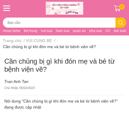
0
moaz bebe
tiet trung
hut sua
ham sua
quan ao
pha sua
UV
fatz baby
Trang chủ
/
VUI CÙNG BÉ
/
Cần chủng bị gì khi đón mẹ và bé từ bệnh viện về?
Cần chủng bị gì khi đón mẹ và bé từ
bệnh viện về?
Tran Anh Tan
Chủ Nhật, 05/02/2023
Nội dung "Cần chủng bị gì khi đón mẹ và bé từ bệnh viện về?"
đang được cập nhật