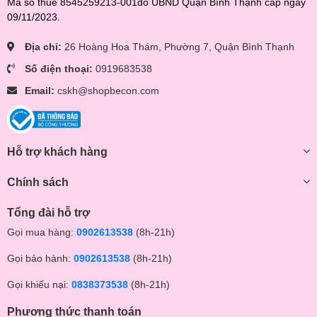
Mã số thuế 8545259213-001do UBND Quận Bình Thạnh cấp ngày
09/11/2023.
Địa chỉ:
26 Hoàng Hoa Thám, Phường 7, Quận Bình Thạnh
Số điện thoại:
0919683538
Email:
cskh@shopbecon.com
Hỗ trợ khách hàng
Chính sách
Tổng đài hỗ trợ
Gọi mua hàng:
0902613538
(8h-21h)
Gọi bảo hành:
0902613538
(8h-21h)
Gọi khiếu nại:
0838373538
(8h-21h)
Phương thức thanh toán