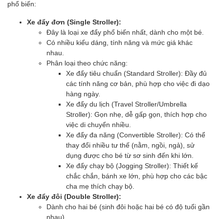
phổ biến:
Xe đẩy đơn (Single Stroller):
Đây là loại xe đẩy phổ biến nhất, dành cho một bé.
Có nhiều kiểu dáng, tính năng và mức giá khác
nhau.
Phân loại theo chức năng:
Xe đẩy tiêu chuẩn (Standard Stroller): Đầy đủ
các tính năng cơ bản, phù hợp cho việc đi dạo
hàng ngày.
Xe đẩy du lịch (Travel Stroller/Umbrella
Stroller): Gọn nhẹ, dễ gấp gọn, thích hợp cho
việc di chuyển nhiều.
Xe đẩy đa năng (Convertible Stroller): Có thể
thay đổi nhiều tư thế (nằm, ngồi, ngả), sử
dụng được cho bé từ sơ sinh đến khi lớn.
Xe đẩy chạy bộ (Jogging Stroller): Thiết kế
chắc chắn, bánh xe lớn, phù hợp cho các bậc
cha mẹ thích chạy bộ.
Xe đẩy đôi (Double Stroller):
Dành cho hai bé (sinh đôi hoặc hai bé có độ tuổi gần
nhau).