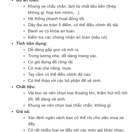
Khung xe chắc chắn, làm từ chất liệu bền (thép
không gỉ, hợp kim nhôm,...).
Hệ thống phanh hoạt động tốt.
Dây đai an toàn 5 điểm, có thể điều chỉnh độ dài.
Bánh xe có khóa an toàn.
Kiểm tra các chứng nhận an toàn (nếu có).
Tính tiện dụng:
Dễ dàng gấp gọn và mở ra.
Trọng lượng nhẹ, dễ dàng mang vác.
Có giỏ đựng đồ rộng rãi.
Có mái che nắng, mưa.
Tay cầm có thể điều chỉnh độ cao.
Có thể tháo rời các bộ phận để vệ sinh.
Chất liệu:
Vải bọc xe nên chọn loại thoáng khí, thấm hút mồ hôi
tốt, dễ dàng vệ sinh.
Khung xe nên chọn loại chắc chắn, không gỉ.
Giá cả:
Xác định ngân sách bạn có thể chi cho việc mua xe
đẩy.
Có rất nhiều loại xe đẩy với các mức giá khác nhau,