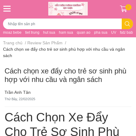
0
moaz bebe
tiet trung
hut sua
ham sua
quan ao
pha sua
UV
fatz baby
Trang chủ
/
Review Sản Phẩm
/
Cách chọn xe đẩy cho trẻ sơ sinh phù hợp với nhu cầu và ngân
sách
Cách chọn xe đẩy cho trẻ sơ sinh phù
hợp với nhu cầu và ngân sách
Trần Anh Tân
Thứ Bảy, 22/02/2025
Cách Chọn Xe Đẩy
Cho Trẻ Sơ Sinh Phù