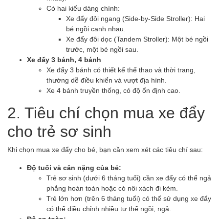
Có hai kiểu dáng chính:
Xe đẩy đôi ngang (Side-by-Side Stroller): Hai
bé ngồi cạnh nhau.
Xe đẩy đôi dọc (Tandem Stroller): Một bé ngồi
trước, một bé ngồi sau.
Xe đẩy 3 bánh, 4 bánh
Xe đẩy 3 bánh có thiết kế thể thao và thời trang,
thường dễ điều khiển và vượt địa hình.
Xe 4 bánh truyền thống, có độ ổn định cao.
2. Tiêu chí chọn mua xe đẩy
cho trẻ sơ sinh
Khi chọn mua xe đẩy cho bé, bạn cần xem xét các tiêu chí sau:
Độ tuổi và cân nặng của bé:
Trẻ sơ sinh (dưới 6 tháng tuổi) cần xe đẩy có thể ngả
phẳng hoàn toàn hoặc có nôi xách đi kèm.
Trẻ lớn hơn (trên 6 tháng tuổi) có thể sử dụng xe đẩy
có thể điều chỉnh nhiều tư thế ngồi, ngả.
Độ an toàn: