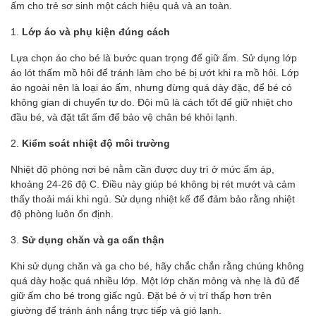
ấm cho trẻ sơ sinh một cách hiệu quả và an toàn.
1.
Lớp áo và phụ kiện đúng cách
Lựa chọn áo cho bé là bước quan trọng để giữ ấm. Sử dụng lớp
áo lót thấm mồ hôi để tránh làm cho bé bị ướt khi ra mồ hôi. Lớp
áo ngoài nên là loại áo ấm, nhưng đừng quá dày đặc, để bé có
không gian di chuyển tự do. Đội mũ là cách tốt để giữ nhiệt cho
đầu bé, và đặt tất ấm để bảo vệ chân bé khỏi lạnh.
2.
Kiểm soát nhiệt độ môi trường
Nhiệt độ phòng nơi bé nằm cần được duy trì ở mức ấm áp,
khoảng 24-26 độ C. Điều này giúp bé không bị rét mướt và cảm
thấy thoải mái khi ngủ. Sử dụng nhiệt kế để đảm bảo rằng nhiệt
độ phòng luôn ổn định.
3.
Sử dụng chăn và ga cẩn thận
Khi sử dụng chăn và ga cho bé, hãy chắc chắn rằng chúng không
quá dày hoặc quá nhiều lớp. Một lớp chăn mỏng và nhẹ là đủ để
giữ ấm cho bé trong giấc ngủ. Đặt bé ở vị trí thấp hơn trên
giường để tránh ánh nắng trực tiếp và gió lạnh.