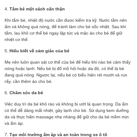
4.
Tắm bé một cách cẩn thận
Khi tắm bé, nhiệt độ nước cần được kiểm tra kỹ. Nước tắm nên
ấm và không quá nóng, để tránh làm cho bé sốc nhiệt. Sau khi
tắm, lau khô cơ thể bé ngay lập tức và mặc áo cho bé để giữ
nhiệt cơ thể.
5.
Hiểu biết về cảm giác của bé
Mẹ nên luôn quan sát cơ thể của bé để hiểu khi nào bé cảm thấy
nóng hoặc lạnh. Nếu bé bị đổ mồ hôi hoặc da đỏ, có thể là bé
đang quá nóng. Ngược lại, nếu bé có biểu hiện rét mướt và run
rẩy, cần thêm áo cho bé.
6.
Chăm sóc da bé
Việc duy trì da bé khô ráo và không bị ướt là quan trọng. Da ẩm
có thể dễ dàng mất nhiệt, gây lạnh cho bé. Sử dụng kem dưỡng
da và thực hiện massage nhẹ nhàng để giữ cho da bé mềm mịn
và ấm áp.
7.
Tạo môi trường ấm áp và an toàn trong xe ô tô