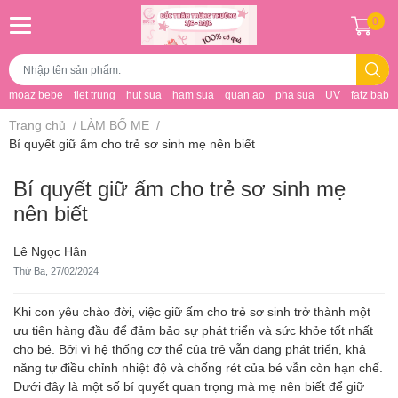
0
moaz bebe
tiet trung
hut sua
ham sua
quan ao
pha sua
UV
fatz baby
Trang chủ
/
LÀM BỐ MẸ
/
Bí quyết giữ ấm cho trẻ sơ sinh mẹ nên biết
Bí quyết giữ ấm cho trẻ sơ sinh mẹ
nên biết
Lê Ngọc Hân
Thứ Ba, 27/02/2024
Khi con yêu chào đời, việc giữ ấm cho trẻ sơ sinh trở thành một
ưu tiên hàng đầu để đảm bảo sự phát triển và sức khỏe tốt nhất
cho bé. Bởi vì hệ thống cơ thể của trẻ vẫn đang phát triển, khả
năng tự điều chỉnh nhiệt độ và chống rét của bé vẫn còn hạn chế.
Dưới đây là một số bí quyết quan trọng mà mẹ nên biết để giữ