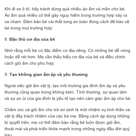
Khi đi xe ô tô, hãy tránh dùng quá nhiều áo ấm và mền cho bé.
Áo ấm quá nhiều có thể gây nguy hiểm trong trường hợp xảy ra
va chạm. Đảm bảo bé cài thắt lưng an toàn đúng cách để bảo vệ
bé trong mọi trường hợp.
8.
Đặc thù cơ địa của bé
Nhớ rằng mỗi bé có đặc điểm cơ địa riêng. Có những bé dễ nóng
hoặc dễ rét hơn. Mẹ cần thấu hiểu cơ địa của bé và điều chỉnh
cách giữ ấm cho phù hợp.
9.
Tạo không gian ấm áp và yêu thương
Ngoài việc giữ ấm vật lý, tạo môi trường gia đình ấm áp và yêu
thương cũng quan trọng không kém. Tình thương, sự quan tâm
và sự an ủi của gia đình là yếu tố tạo nên cảm giác ấm áp cho bé.
Chăm sóc và giữ ấm cho trẻ sơ sinh là một nhiệm vụ tình thần và
vật lý đầy trách nhiệm của các bà mẹ. Bằng cách áp dụng những
bí quyết trên, mẹ có thể đảm bảo rằng bé luôn được giữ ấm,
thoải mái và phát triển khỏe mạnh trong những ngày đầu đời quý
báu.