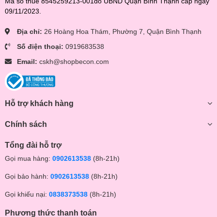
Mã số thuế 8545259213-001do UBND Quận Bình Thạnh cấp ngày
09/11/2023.
Địa chỉ:
26 Hoàng Hoa Thám, Phường 7, Quận Bình Thạnh
Số điện thoại:
0919683538
Email:
cskh@shopbecon.com
Hỗ trợ khách hàng
Chính sách
Tổng đài hỗ trợ
Gọi mua hàng:
0902613538
(8h-21h)
Gọi bảo hành:
0902613538
(8h-21h)
Gọi khiếu nại:
0838373538
(8h-21h)
Phương thức thanh toán