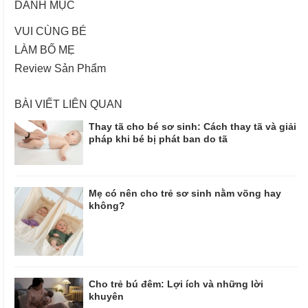
DANH MỤC
VUI CÙNG BÉ
LÀM BỐ MẸ
Review Sản Phẩm
BÀI VIẾT LIÊN QUAN
Thay tã cho bé sơ sinh: Cách thay tã và giải
pháp khi bé bị phát ban do tã
Mẹ có nên cho trẻ sơ sinh nằm võng hay
không?
Cho trẻ bú đêm: Lợi ích và những lời
khuyên