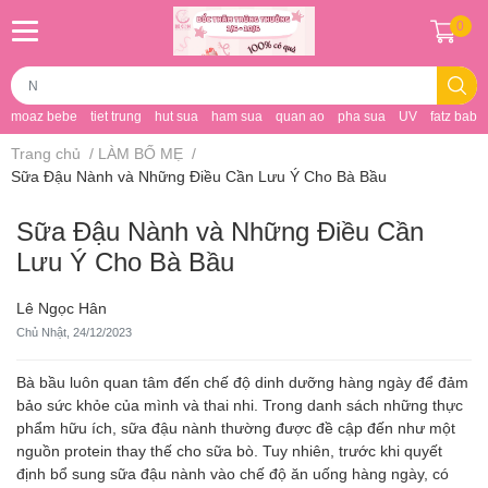
0
moaz bebe
tiet trung
hut sua
ham sua
quan ao
pha sua
UV
fatz baby
Trang chủ
/
LÀM BỐ MẸ
/
Sữa Đậu Nành và Những Điều Cần Lưu Ý Cho Bà Bầu
Sữa Đậu Nành và Những Điều Cần
Lưu Ý Cho Bà Bầu
Lê Ngọc Hân
Chủ Nhật, 24/12/2023
Bà bầu luôn quan tâm đến chế độ dinh dưỡng hàng ngày để đảm
bảo sức khỏe của mình và thai nhi. Trong danh sách những thực
phẩm hữu ích, sữa đậu nành thường được đề cập đến như một
nguồn protein thay thế cho sữa bò. Tuy nhiên, trước khi quyết
định bổ sung sữa đậu nành vào chế độ ăn uống hàng ngày, có