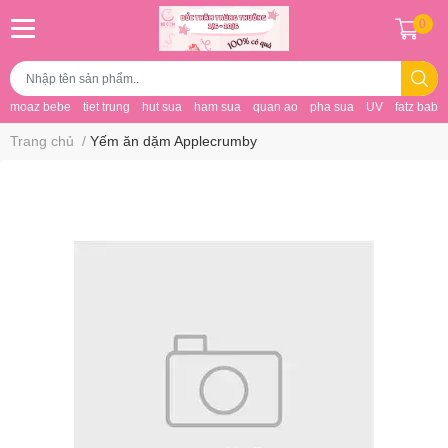
0
moaz bebe
tiet trung
hut sua
ham sua
quan ao
pha sua
UV
fatz baby
Trang chủ
/
Yếm ăn dặm Applecrumby