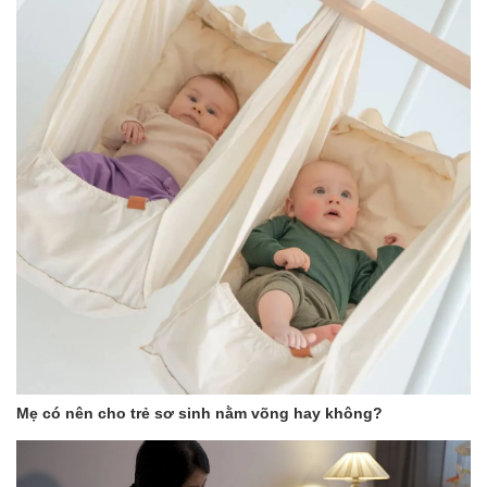
Trẻ em trên 6 tháng tuổi: Ngày xịt/nhỏ 3-4 lần, mỗi lần 2-3
nhịp/ 4-6 giọt.
Trẻ em dưới 6 tháng tuổi: Tham khảo ý kiến của chuyên gia
y tế trước khi sử dụng (Liều khuyên dùng: Ngày xịt/nhỏ 1-2
lần, mỗi lần 1-2 nhịp/ 2-4 giọt).
Bảo quản:
Bảo quản nơi khô ráo, thoáng mát, nhiệt độ không quá 30 độ C,
tránh ánh sáng.
*** Tất cả sản phẩm của Shop Bé Con đều là hàng chính
hãng 100%, đảm bảo chất lượng. Có đầy đủ giấy Bảo hành
chính hãng ***
** Tham quan Fanpage của Shop tại đây:
https://www.facebook.com/beconmall
https://www.facebook.com/dososinh.shopbecon/
Mẹ có nên cho trẻ sơ sinh nằm võng hay không?
Nhắn tin cho shop để được báo giá tốt và theo dõi các chương
trình khuyến mãi siêu hot nhé!