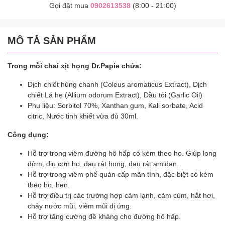
Gọi đặt mua
0902613538
(8:00 - 21:00)
MÔ TẢ SẢN PHẨM
Trong mỗi chai xịt họng Dr.Papie chứa:
Dịch chiết húng chanh (Coleus aromaticus Extract), Dịch
chiết Lá hẹ (Allium odorum Extract), Dầu tỏi (Garlic Oil)
Phụ liệu: Sorbitol 70%, Xanthan gum, Kali sorbate, Acid
citric, Nước tinh khiết vừa đủ 30ml.
Công dụng:
Hỗ trợ trong viêm đường hô hấp có kèm theo ho. Giúp long
đờm, dịu cơn ho, đau rát họng, đau rát amidan.
Hỗ trợ trong viêm phế quản cấp mãn tính, đặc biệt có kèm
theo ho, hen.
Hỗ trợ điều trị các trường hợp cảm lạnh, cảm cúm, hắt hơi,
chảy nước mũi, viêm mũi dị ứng.
Hỗ trợ tăng cường đề kháng cho đường hô hấp.