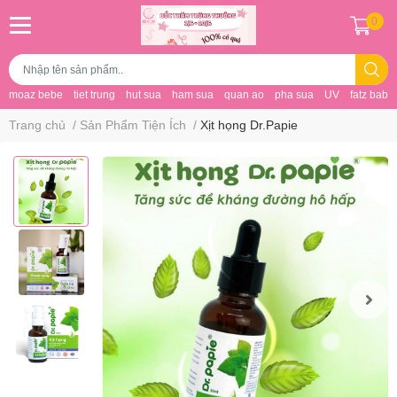
0
moaz bebe
tiet trung
hut sua
ham sua
quan ao
pha sua
UV
fatz baby
Trang chủ
/
Sản Phẩm Tiện Ích
/
Xịt họng Dr.Papie